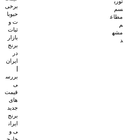
توری
برخی
سم
حبوبا
مطاع
ت و
م
ثبات
مشه
بازار
د
برنج
در
ایران
|
بررس
ی
قیمت‌
های
جدید
برنج
ایران
ی و
خارج