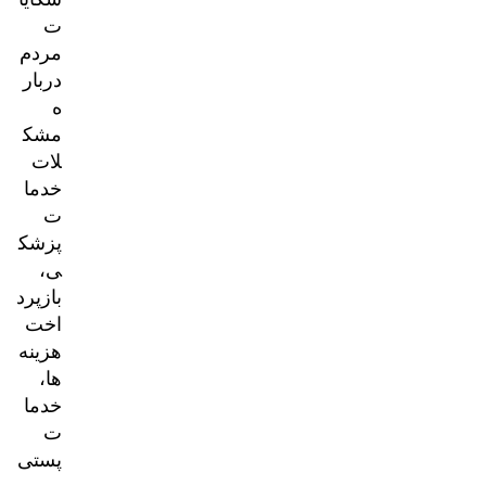
ت
مردم
دربار
ه
مشک
لات
خدما
ت
پزشک
ی،
بازپرد
اخت
هزینه‌
ها،
خدما
ت
پستی
و