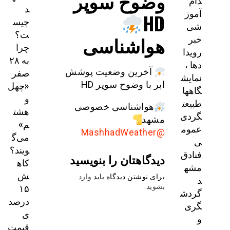
وضوح سوپر
دام
د
آموز
HD
چیس
شی
ت؟
هواشناسی
خبر
چرا
رویدا
به ۲۸
دها ،
صفر
آخرین وضعیت پوشش
نمایش
«چهل
ابر با وضوح سوپر HD
گاهها
و
طبیعت
هواشناسی خصوصی
هشت
گردی
مشهد
م»
عموم
@MashhadWeather
می‌گ
ی
ویند؟
فنادق
دیدگاهتان را بنویسید
کاه
مشه
ش
برای نوشتن دیدگاه باید
وارد
د
۱۵
بشوید
.
گردش
درصد
گری
ی
و
قیمت