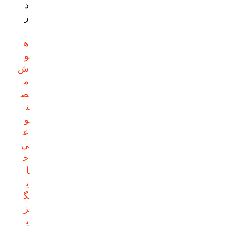
د
ر
ه
و
ش
م
ص
ن
و
ع
ی
ج
ا
ی
گ
ز
ی