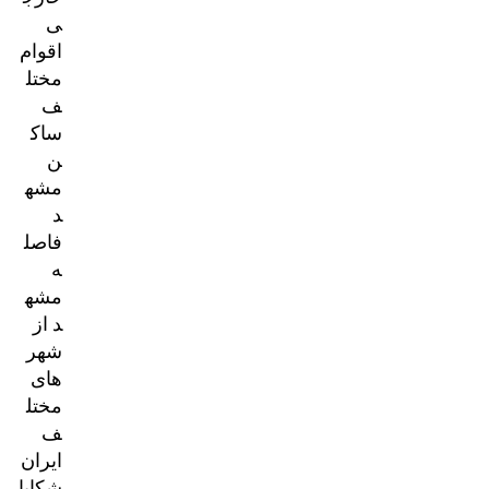
ی
اقوام
مختل
ف
ساک
ن
مشه
د
فاصل
ه
مشه
د از
شهر
های
مختل
ف
ایران
شکایا