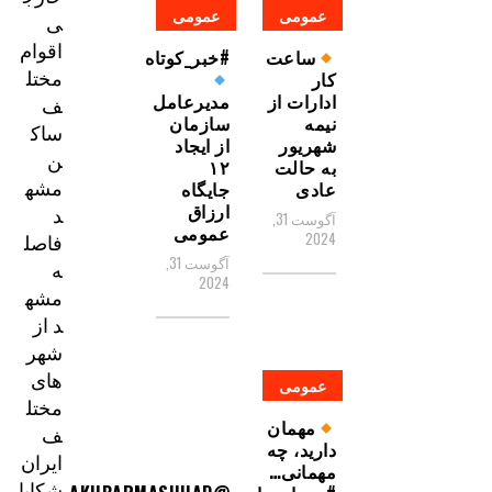
عمومی
عمومی
ی
اقوام
ساعت
#خبر_کوتاه
مختل
کار
ادارات از
مدیرعامل
ف
نیمه
سازمان
ساک
شهریور
از ایجاد
ن
به حالت
۱۲
مشه
عادی
جایگاه
ارزاق
د
آگوست 31,
عمومی
فاصل
2024
آگوست 31,
ه
2024
مشه
د از
شهر
های
عمومی
مختل
مهمان
ف
دارید، چه
ایران
مهمانی…
شکایا