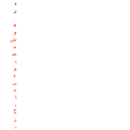
د
ر
ه
و
ش
م
ص
ن
و
ع
ی
ج
ا
ی
گ
ز
ی