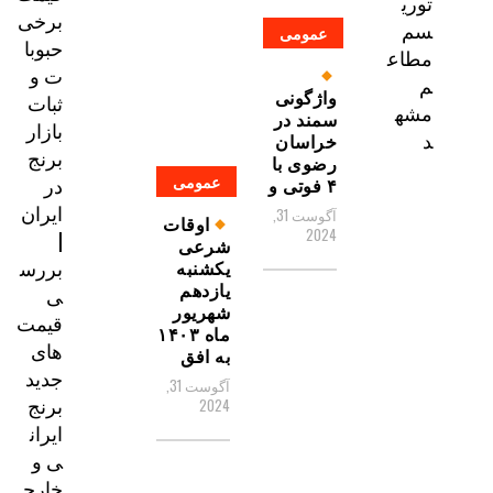
توری
برخی
سم
عمومی
حبوبا
مطاع
ت و
م
واژگونی
ثبات
مشه
سمند در
بازار
د
خراسان
برنج
رضوی با
عمومی
در
۴ فوتی و
ایران
آگوست 31,
اوقات
2024
|
شرعی
بررس
یکشنبه
یازدهم
ی
شهریور
قیمت‌
ماه ۱۴۰۳
های
به افق
جدید
آگوست 31,
برنج
2024
ایران
ی و
خارج