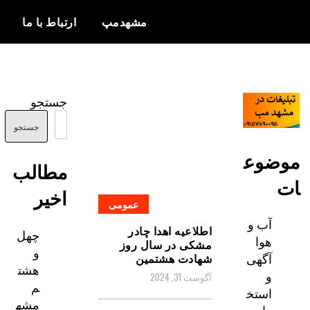
مشهدمپ
ارتباط با ما
اخبار و
مشهدمپ
اطلاعات
جستجو
بروز از شهر
مشهد
جستجو
ضوع
مطالب
اخیر
عمومی
آب و
اطلاعیه اهدا چادر
چهل
هوا
مشکی در سال روز
و
آگهی
شهادت‌ هشتمین
هشت
و
آگوست 31, 2024
م
استخ
مشه