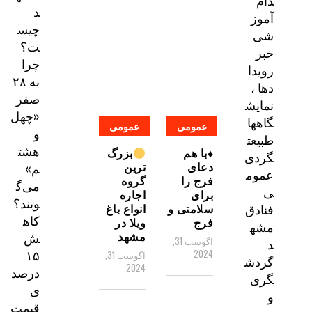
دام
د
آموز
چیس
شی
ت؟
خبر
چرا
رویدا
به ۲۸
دها ،
صفر
نمایش
«چهل
گاهها
عمومی
عمومی
و
طبیعت
هشت
♦️با هم
بزرگ
گردی
دعای
ترین
م»
عموم
فرج را
گروه
می‌گ
ی
برای
اجاره
ویند؟
سلامتی و
انواع باغ
فنادق
کاه
فرج
ویلا در
مشه
مشهد
ش
آگوست 31,
د
۱۵
2024
آگوست 31,
گردش
2024
درصد
گری
ی
و
قیمت