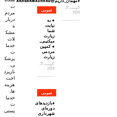
#مهمان_داریم@AKHBARMASHHAD
ت
آگوست 31,
عمومی
مردم
2024
دربار
● به
ه
نیابت
شما
مشک
زیارت
لات
میکنیم…
خدما
● کمپین
ت
مردمی
زیارت
پزشک
آگوست 31,
ی،
2024
بازپرد
اخت
هزینه‌
ها،
عمومی
خدما
♦️بازدیدهای
ت
دوره‌ای
پستی
شهرداری
و