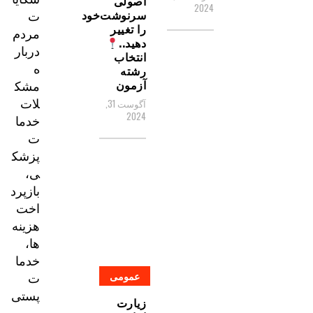
اصولی
2024
ت
سرنوشت‌خود
را تغییر
مردم
دهید..
دربار
انتخاب
ه
رشته
مشک
آزمون
لات
آگوست 31,
2024
خدما
ت
پزشک
ی،
بازپرد
اخت
هزینه‌
ها،
خدما
ت
عمومی
پستی
زیارت
و