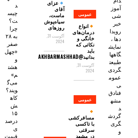
دام
عزای
د
آموز
آقای
چیس
عمومی
ماست،
شی
ت؟
سیاه‌پوش
خبر
انواع
روزهای
چرا
رویدا
درمان‌های
به ۲۸
آگوست 31,
خانگی و
دها ،
2024
صفر
نکاتی که
نمایش
باید
«چهل
گاهها
بدانید@AKHBARMASHHAD
و
طبیعت
آگوست 31,
هشت
گردی
2024
م»
عموم
می‌گ
ی
ویند؟
فنادق
کاه
عمومی
مشه
ش
د
۱۵
گردش
مسافرکشی
درصد
گری
با تاکسی
ی
سرقتی
و
قیمت
در مشهد