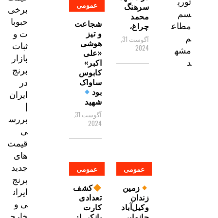
توری
عمومی
سرهنگ
برخی
سم
محمد
حبوبا
شجاعت
مطاع
چراغ،
ت و
و تیز
م
آگوست 31,
هوشی
ثبات
2024
مشه
«علی
بازار
د
اکبر»
برنج
کابوس
در
ساواک
بود
ایران
شهید
|
آگوست 31,
بررس
2024
ی
قیمت‌
های
جدید
عمومی
عمومی
برنج
زمین
کشف
ایران
زندان
تعدادی
ی و
وکیل‌آباد
کارت
خارج
جانمایی
بانکی از