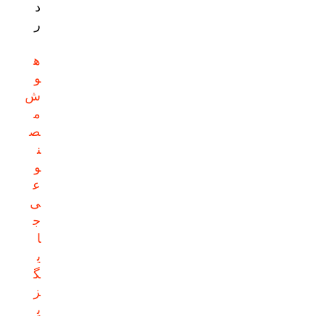
د
ر
ه
و
ش
م
ص
ن
و
ع
ی
ج
ا
ی
گ
ز
ی