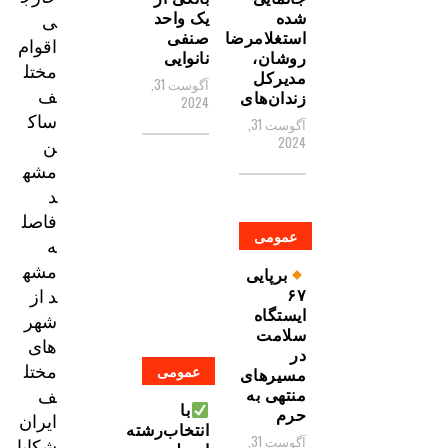
شده
یک واحد
ی
استغلامرضا
صنفی
اقوام
روشان،
نانوایی
مختل
مدیرکل
آگوست 31,
ف
زندان‌های
2024
ساک
آگوست 31,
ن
2024
مشه
د
فاصل
عمومی
ه
مشه
برپایی
د از
۶۷
ایستگاه
شهر
سلامت
های
در
مختل
عمومی
مسیر‌های
ف
منتهی به
با
حرم
ایران
انتخاب‌رشته
آگوست 31,
شکایا