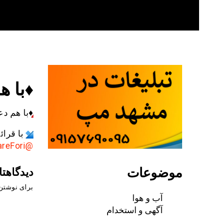
Skip
to
content
♦️با 
♦️
با هم دع
با قرا
@AkhbareFori
موضوعات
دیدگاهتا
برای نوشتن 
آب و هوا
آگهی و استخدام