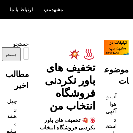
مشهدمپ
ارتباط با ما
اخبار و
مشهدمپ
اطلاعات
جستجو
بروز از شهر
مشهد
جستجو
تخفیف های
ضوع
مطالب
باور نکردنی
اخیر
فروشگاه
آب و
چهل
انتخاب من
هوا
و
آگهی
هشت
و
تخفیف های باور
م
استخ
نکردنی فروشگاه انتخاب
مشه