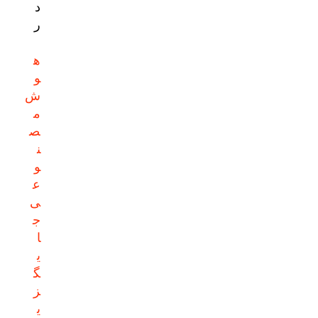
د
ر
ه
و
ش
م
ص
ن
و
ع
ی
ج
ا
ی
گ
ز
ی