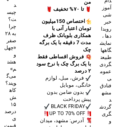
دام
من
د
آموز
تا ۷۰% تخفیف
چیس
شی
ت؟
خبر
اختصاص 150میلیون
چرا
رویدا
تومان اعتبار آنی با
به ۲۸
دها ،
همکاری بلوبانک ظرف
صفر
نمایش
مدت 7 دقیقه با یک برگه
«چهل
گاهها
چک
و
طبیعت
فروش اقساطی فقط
هشت
گردی
با یک برگ چک با نرخ سود
م»
عموم
۲ درصد
می‌گ
ی
فرش، مبل، لوازم
ویند؟
فنادق
خانگی، موبایل
کاه
مشه
بدون ضامن بدون
ش
د
پیش پرداخت
۱۵
گردش
BLACK FRIDAY
درصد
گری
UP TO 70% OFF
ی
و
آدرس: مشهد، میدان
قیمت