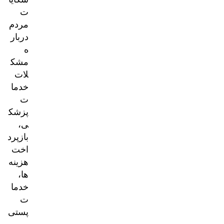
ت
مردم
دربار
ه
مشک
لات
خدما
ت
پزشک
ی،
بازپرد
اخت
هزینه‌
ها،
خدما
ت
پستی
و