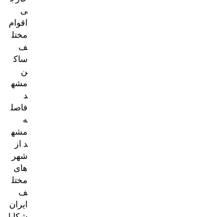
ی
اقوام
مختل
ف
ساک
ن
مشه
د
فاصل
ه
مشه
د از
شهر
های
مختل
ف
ایران
شکایا