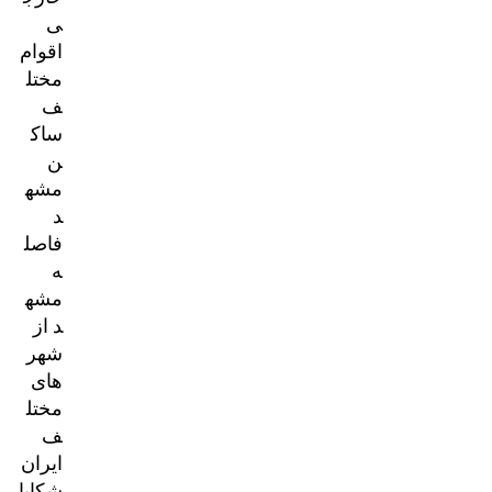
ی
اقوام
مختل
ف
ساک
ن
مشه
د
فاصل
ه
مشه
د از
شهر
های
مختل
ف
ایران
شکایا