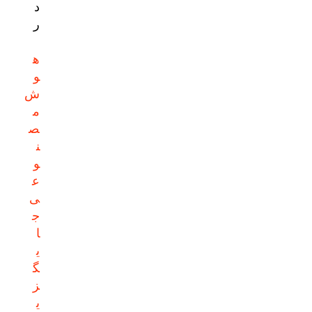
د
ر
ه
و
ش
م
ص
ن
و
ع
ی
ج
ا
ی
گ
ز
ی