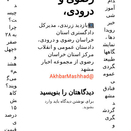
دام
د
درودی،
آموز
چیس
شی
ت؟
خبر
بازدید زرندی، مدیرکل
چرا
رویدا
دادگستری استان
به ۲۸
دها ،
خراسان رضوی و درودی،
صفر
نمایش
دادستان عمومی و انقلاب
«چهل
گاهها
مرکز استان خراسان
و
طبیعت
رضوی از مجموعه اخبار
هشت
گردی
مشهد
م»
عموم
@AkhbarMashhad
می‌گ
ی
ویند؟
فنادق
دیدگاهتان را بنویسید
کاه
مشه
ش
د
برای نوشتن دیدگاه باید
وارد
۱۵
بشوید
.
گردش
درصد
گری
ی
و
قیمت