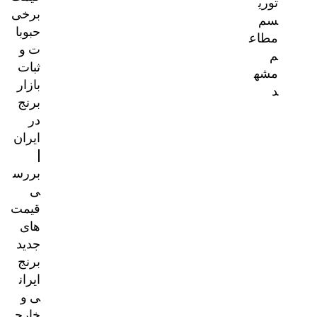
توری
برخی
سم
حبوبا
مطاع
ت و
م
ثبات
مشه
بازار
د
برنج
در
ایران
|
بررس
ی
قیمت‌
های
جدید
برنج
ایران
ی و
خارج