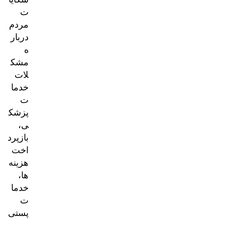
ت
مردم
دربار
ه
مشک
لات
خدما
ت
پزشک
ی،
بازپرد
اخت
هزینه‌
ها،
خدما
ت
پستی
و