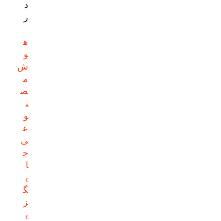
د
ر
ه
و
ش
م
ص
ن
و
ع
ی
ج
ا
ی
گ
ز
ی