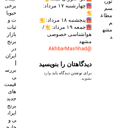
توری
برخی
چهارشنبه ۱۷ مرداد:
سم
حبوبا
مطاع
ت و
پنجشنبه ۱۸ مرداد:
م
ثبات
جمعه ۱۹ مرداد:
/
مشه
بازار
هواشناسی خصوصی
د
برنج
مشهد
در
@AkhbarMashhad
ایران
|
دیدگاهتان را بنویسید
بررس
برای نوشتن دیدگاه باید
وارد
ی
بشوید
.
قیمت‌
های
جدید
برنج
ایران
ی و
خارج