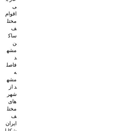
ی
اقوام
مختل
ف
ساک
ن
مشه
د
فاصل
ه
مشه
د از
شهر
های
مختل
ف
ایران
شکایا