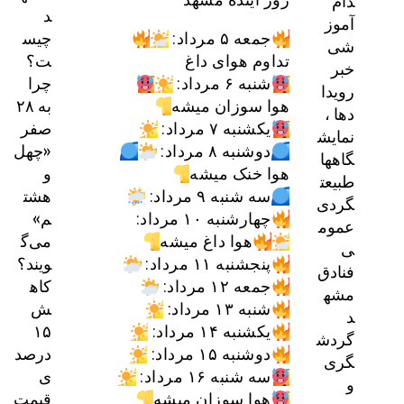
دام
د
آموز
چیس
جمعه ۵ مرداد:
شی
ت؟
تداوم هوای داغ
خبر
چرا
شنبه ۶ مرداد:
رویدا
به ۲۸
هوا سوزان میشه
دها ،
صفر
یکشنبه ۷ مرداد:
نمایش
«چهل
دوشنبه ۸ مرداد:
گاهها
و
هوا خنک میشه
طبیعت
هشت
سه شنبه ۹ مرداد:
گردی
م»
چهارشنبه ۱۰ مرداد:
عموم
می‌گ
هوا داغ میشه
ی
ویند؟
پنجشنبه ۱۱ مرداد:
فنادق
کاه
جمعه ۱۲ مرداد:
مشه
ش
شنبه ۱۳ مرداد:
د
۱۵
یکشنبه ۱۴ مرداد:
گردش
درصد
دوشنبه ۱۵ مرداد:
گری
ی
سه شنبه ۱۶ مرداد:
و
قیمت
هوا سوزان میشه