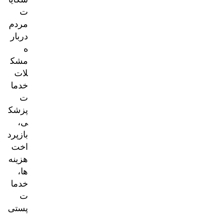
ت
مردم
دربار
ه
مشک
لات
خدما
ت
پزشک
ی،
بازپرد
اخت
هزینه‌
ها،
خدما
ت
پستی
و