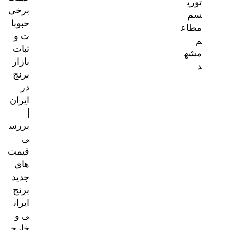
توری
برخی
سم
حبوبا
مطاع
ت و
م
ثبات
مشه
بازار
د
برنج
در
ایران
|
بررس
ی
قیمت‌
های
جدید
برنج
ایران
ی و
خارج