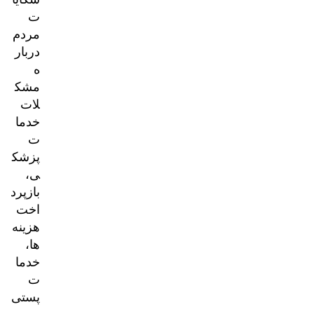
ت
مردم
دربار
ه
مشک
لات
خدما
ت
پزشک
ی،
بازپرد
اخت
هزینه‌
ها،
خدما
ت
پستی
و