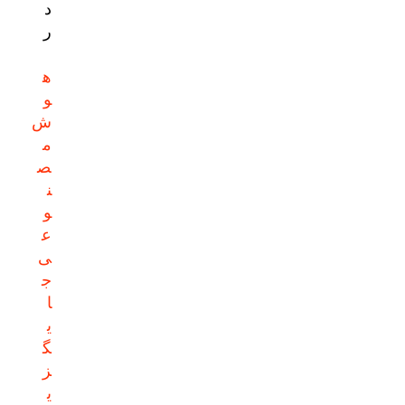
د
ر
ه
و
ش
م
ص
ن
و
ع
ی
ج
ا
ی
گ
ز
ی