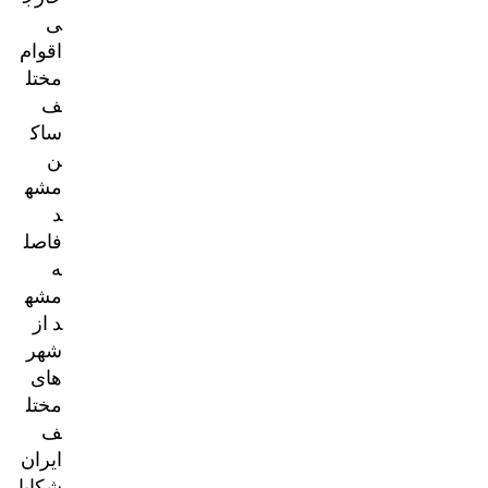
ی
اقوام
مختل
ف
ساک
ن
مشه
د
فاصل
ه
مشه
د از
شهر
های
مختل
ف
ایران
شکایا