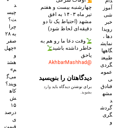
دام
د
آموز
چهارشنبه بیست و هفتم
چیس
شی
تیر ماه ۱۴۰۳ به افق
ت؟
خبر
مشهد (احتیاط یک تا دو
چرا
رویدا
دقیقه‌ای لحاظ شود)
به ۲۸
دها ،
صفر
وقت دعا ما رو هم به
نمایش
«چهل
خاطر داشته باشید
گاهها
و
یاحق
طبیعت
هشت
@AkhbarMashhad
گردی
م»
عموم
می‌گ
دیدگاهتان را بنویسید
ی
ویند؟
فنادق
برای نوشتن دیدگاه باید
وارد
کاه
مشه
بشوید
.
ش
د
۱۵
گردش
درصد
گری
ی
و
قیمت