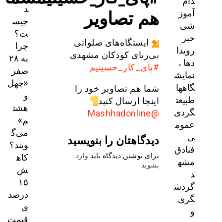
دام
د
هم تصاویر
آموز
چیس
شی
ت؟
خبر
ایستگاه‌های صلواتی
چرا
رویدا
بی‌ریای کودکان مشهدی
به ۲۸
دها ،
#پای_کار_حسینیم
صفر
نمایش
«چهل
گاهها
شما هم تصاویر خود را
و
طبیعت
اینجا ارسال کنید
هشت
گردی
@Mashhadonline
م»
عموم
می‌گ
ی
دیدگاهتان را بنویسید
ویند؟
فنادق
کاه
برای نوشتن دیدگاه باید
وارد
مشه
بشوید
.
ش
د
۱۵
گردش
درصد
گری
ی
و
قیمت