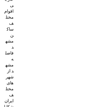
ی
اقوام
مختل
ف
ساک
ن
مشه
د
فاصل
ه
مشه
د از
شهر
های
مختل
ف
ایران
شکایا