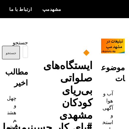
مشهدمپ
ارتباط با ما
اخبار و
مشهدمپ
اطلاعات
جستجو
بروز از شهر
مشهد
جستجو
ایستگاه‌های
ضوع
مطالب
صلواتی
اخیر
بی‌ریای
آب و
چهل
کودکان
هوا
و
آگهی
مشهدی
هشت
و
م
استخ
#پای_کار_حسینیمشما
مشه