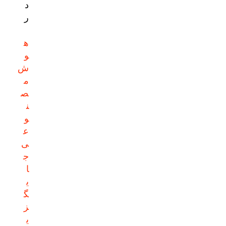
د
ر
ه
و
ش
م
ص
ن
و
ع
ی
ج
ا
ی
گ
ز
ی