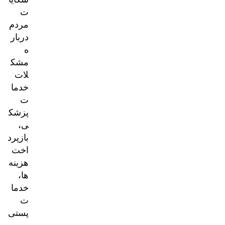
ت
مردم
دربار
ه
مشک
لات
خدما
ت
پزشک
ی،
بازپرد
اخت
هزینه‌
ها،
خدما
ت
پستی
و