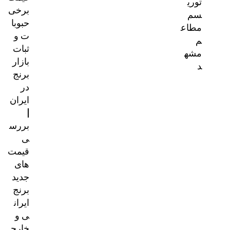
توری
برخی
سم
حبوبا
مطاع
ت و
م
ثبات
مشه
بازار
د
برنج
در
ایران
|
بررس
ی
قیمت‌
های
جدید
برنج
ایران
ی و
خارج