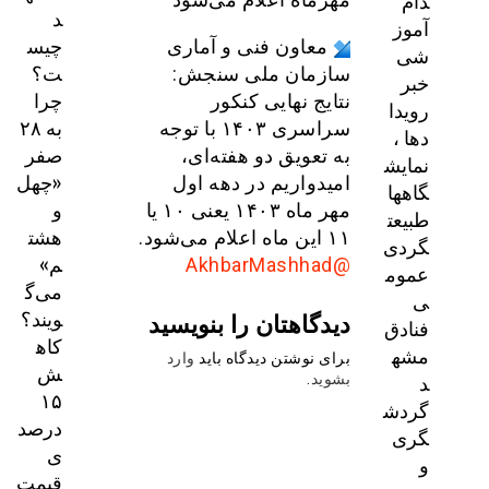
دام
د
آموز
چیس
معاون فنی و آماری
شی
ت؟
سازمان ملی سنجش:
خبر
چرا
نتایج نهایی کنکور
رویدا
به ۲۸
سراسری ۱۴۰۳ با توجه
دها ،
صفر
به تعویق دو هفته‌ای،
نمایش
«چهل
امیدواریم در دهه اول
گاهها
و
مهر ماه ۱۴۰۳ یعنی ۱۰ یا
طبیعت
هشت
۱۱ این ماه اعلام می‌شود.
گردی
م»
@AkhbarMashhad
عموم
می‌گ
ی
ویند؟
دیدگاهتان را بنویسید
فنادق
کاه
مشه
برای نوشتن دیدگاه باید
وارد
ش
د
بشوید
.
۱۵
گردش
درصد
گری
ی
و
قیمت