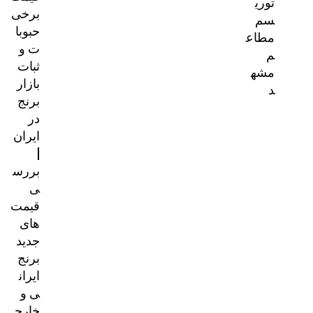
توری
برخی
سم
حبوبا
مطاع
ت و
م
ثبات
مشه
بازار
د
برنج
در
ایران
|
بررس
ی
قیمت‌
های
جدید
برنج
ایران
ی و
خارج