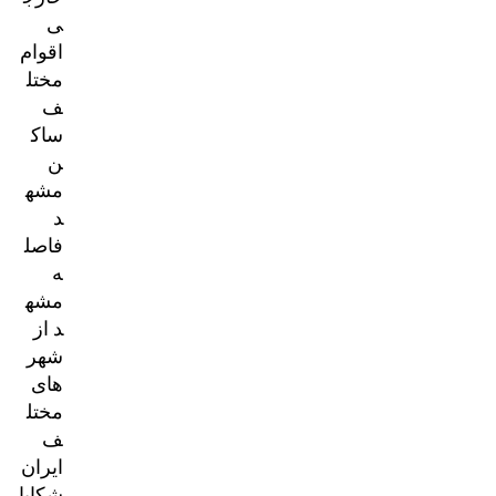
ی
اقوام
مختل
ف
ساک
ن
مشه
د
فاصل
ه
مشه
د از
شهر
های
مختل
ف
ایران
شکایا