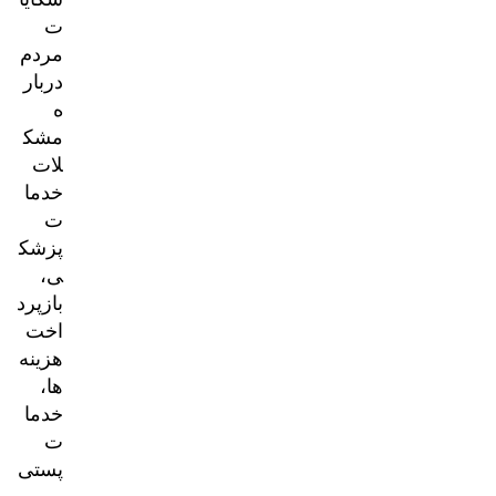
ت
مردم
دربار
ه
مشک
لات
خدما
ت
پزشک
ی،
بازپرد
اخت
هزینه‌
ها،
خدما
ت
پستی
و