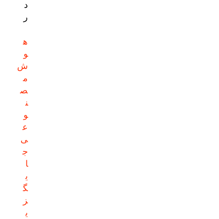
د
ر
ه
و
ش
م
ص
ن
و
ع
ی
ج
ا
ی
گ
ز
ی