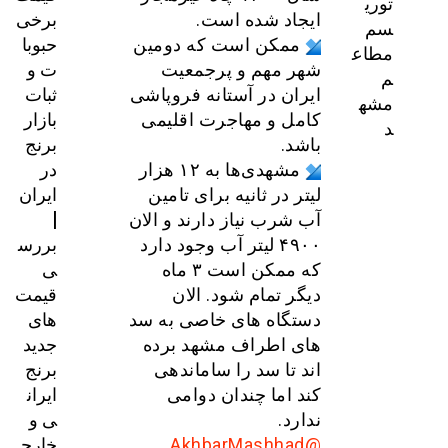
توری
برخی
ایجاد شده است.
سم
حبوبا
ممکن است که دومین
مطاع
ت و
شهر مهم و پرجمعیت
م
ثبات
ایران در آستانه فروپاشی
مشه
بازار
کامل و مهاجرت اقلیمی
د
برنج
باشد.
در
مشهدی‌ها به ۱۲ هزار
ایران
لیتر در ثانیه برای تامین
|
آب شرب نیاز دارند و الان
بررس
۴۹۰۰ لیتر آب وجود دارد
ی
که ممکن است ۳ ماه
قیمت‌
دیگر تمام شود. الان
های
دستگاه های خاصی به سد
جدید
های اطراف مشهد برده
برنج
اند تا سد را ساماندهی
ایران
کند اما چندان دوامی
ی و
ندارد.
خارج
@AkhbarMashhad