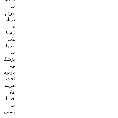
ت
مردم
دربار
ه
مشک
لات
خدما
ت
پزشک
ی،
بازپرد
اخت
هزینه‌
ها،
خدما
ت
پستی
و