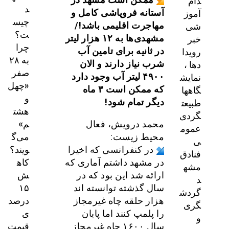
دام
د
آموز
آستانه فروپاشی کامل و
چیس
شی
مهاجرت اقلیمی باشد!/
ت؟
خبر
مشهدی‌ها به ۱۲ هزار لیتر
چرا
رویدا
در ثانیه برای تامین آب
به ۲۸
دها ،
شرب نیاز دارند و الان
صفر
نمایش
۴۹۰۰ لیتر آب وجود دارد
«چهل
گاهها
که ممکن است ۳ ماه
و
طبیعت
دیگر تمام شود!
هشت
گردی
م»
محمد درویش، فعال
عموم
می‌گ
محیط زیست:
ی
ویند؟
در کنفرانسی که اخیرا
فنادق
کاه
در مشهد داشتم آماری که
مشه
ش
ارائه شد این بود که در
د
۱۵
سال گذشته توانسته اند
گردش
درصد
هزار حلقه چاه غیرمجاز
گری
ی
را پلمپ کنند اما پایان
و
قیمت
سال ۱۶۰۰ چاه غیرمجاز