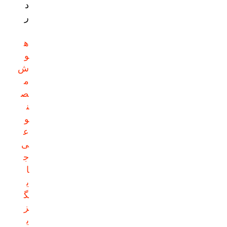
د
ر
ه
و
ش
م
ص
ن
و
ع
ی
ج
ا
ی
گ
ز
ی