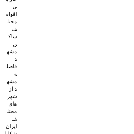
ی
اقوام
مختل
ف
ساک
ن
مشه
د
فاصل
ه
مشه
د از
شهر
های
مختل
ف
ایران
شکایا