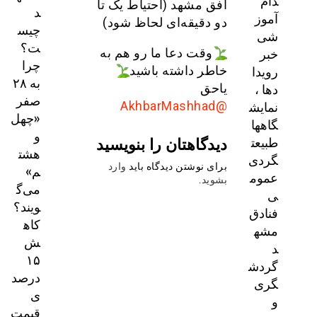
دام
افق مشهد (احتیاط یک تا
د
آموز
دو دقیقه‌ای لحاظ شود)
چیس
شی
ت؟
خبر
وقت دعا ما رو هم به
چرا
رویدا
خاطر داشته باشید
به ۲۸
دها ،
یاحق
صفر
نمایش
@AkhbarMashhad
«چهل
گاهها
و
دیدگاهتان را بنویسید
طبیعت
هشت
گردی
برای نوشتن دیدگاه باید
وارد
م»
عموم
بشوید
.
می‌گ
ی
ویند؟
فنادق
کاه
مشه
ش
د
۱۵
گردش
درصد
گری
ی
و
قیمت