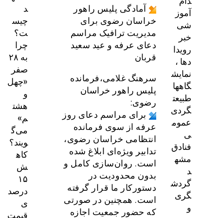
دام
د
آمادگی پلیس راهور
آموز
چیس
خراسان رضوی برای
شی
ت؟
مدیریت ترافیک مراسم
خبر
چرا
دعای عرفه و عید سعید
رویدا
به ۲۸
قربان
دها ،
صفر
نمایش
سرهنگ غلامی،فرمانده
«چهل
گاهها
پلیس راهور خراسان
و
طبیعت
رضوی:
هشت
گردی
برای مراسم دعای روز
م»
عموم
عرفه از سوی فرمانده
می‌گ
ی
انتظامی خراسان رضوی،
ویند؟
فنادق
تدابیر ویژه‌ای ابلاغ شده
کاه
مشه
است. روان‌سازی کامل و
ش
د
بدون محدودیت در
۱۵
گردش
دستور‌کار ما قرار گرفته
درصد
گری
است. همچنین در صورتی
ی
و
که حضور جمعیت اجازه
قیمت