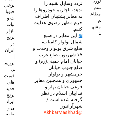
توری
تردد وسایل نقلیه را
برخی
سم
ندهد، ناچار‌یم خودرو‌ها را
حبوبا
مطاع
به معابر پشتیبان اطراف
ت و
م
حرم مطهر رضوی هدایت
ثبات
مشه
کنیم.
بازار
د
این معابر در ضلع
برنج
شمال بولوار کامیاب،
در
ضلع شرق بولوار وحدت و
ایران
۱۷ شهریور، ضلع غرب
|
خیابان امام خمینی‌(ره) و
بررس
ضلع جنوب خیابان
ی
خرمشهر و بولوار
قیمت‌
جمهوری و همچنین معابر
های
فرعی خیابان بهار و
جدید
فداییان اسلام در نظر
برنج
گرفته شده است./
ایران
شهرآرانیوز
ی و
@AkhbarMashhad
خارج