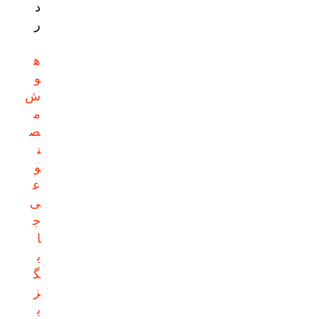
د
ر
ه
و
ش
م
ص
ن
و
ع
ی
ج
ا
ی
گ
ز
ی