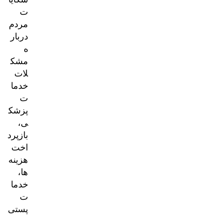
ت
مردم
دربار
ه
مشک
لات
خدما
ت
پزشک
ی،
بازپرد
اخت
هزینه‌
ها،
خدما
ت
پستی
و