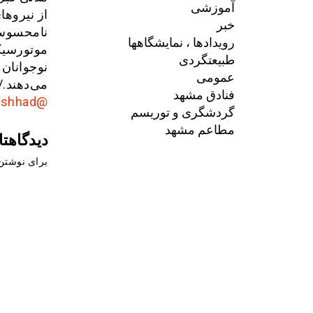
آموزشی
از نیرو‌ه
خبر
نامحسوس ر
رویدادها ، نمایشگاهها
موتورسیکل
طبیعتگردی
نوجوانان
عمومی
می‌دهند./
فنادق مشهد
@AkhbarMashhad
گردشگری و توریسم
مطاعم مشهد
دیدگاهتا
برای نوشتن 