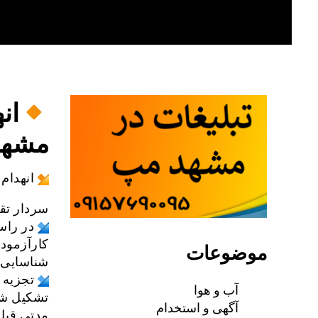
Skip
to
content
ان
مشهد
انهدام
سردار تق
در راس
کارآزمود
موضوعات
شناسایی ز
تجزیه 
آب و هوا
تشکیل شده
آگهی و استخدام
مدتی قبل 