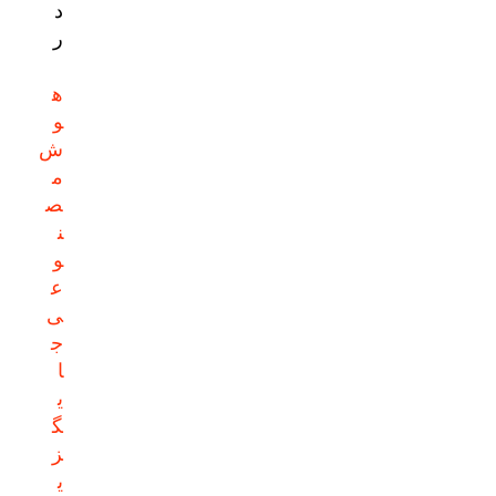
د
ر
ه
و
ش
م
ص
ن
و
ع
ی
ج
ا
ی
گ
ز
ی