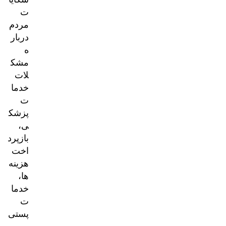
ت
مردم
دربار
ه
مشک
لات
خدما
ت
پزشک
ی،
بازپرد
اخت
هزینه‌
ها،
خدما
ت
پستی
و