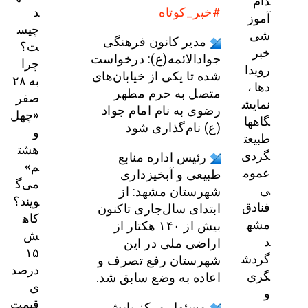
دام
د
#خبر_کوتاه
آموز
چیس
شی
مدیر کانون فرهنگی
ت؟
خبر
جوادالائمه(ع): درخواست
چرا
رویدا
شده تا یکی از خیابان‌های
به ۲۸
دها ،
متصل به حرم مطهر
صفر
نمایش
رضوی به نام امام جواد
«چهل
گاهها
(ع) نام‌گذاری شود
و
طبیعت
هشت
گردی
رئیس اداره منابع
م»
عموم
طبیعی و آبخیزداری
می‌گ
ی
شهرستان مشهد: از
ویند؟
فنادق
ابتدای سال‌جاری تاکنون
کاه
مشه
بیش از ۱۴۰ هکتار از
ش
د
اراضی ملی در این
۱۵
گردش
شهرستان رفع تصرف و
درصد
گری
اعاده به وضع سابق شد.
ی
و
قیمت
مسئول مرکز پایش