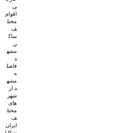
ی
اقوام
مختل
ف
ساک
ن
مشه
د
فاصل
ه
مشه
د از
شهر
های
مختل
ف
ایران
شکایا