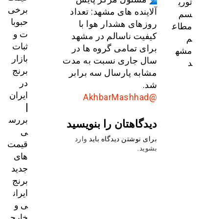
توری
برخی
آلاینده های مشهد: تعداد
سم
حبوبا
روزهای هشدار هوا با
مطاع
ت و
کیفیت ناسالم در مشهد
م
ثبات
برای تمامی گروه ها در
مشه
بازار
سال جاری نسبت به مدت
د
برنج
مشابه پارسال سه برابر
در
شد.
ایران
@AkhbarMashhad
|
بررس
دیدگاهتان را بنویسید
ی
برای نوشتن دیدگاه باید
وارد
قیمت‌
بشوید
.
های
جدید
برنج
ایران
ی و
خارج