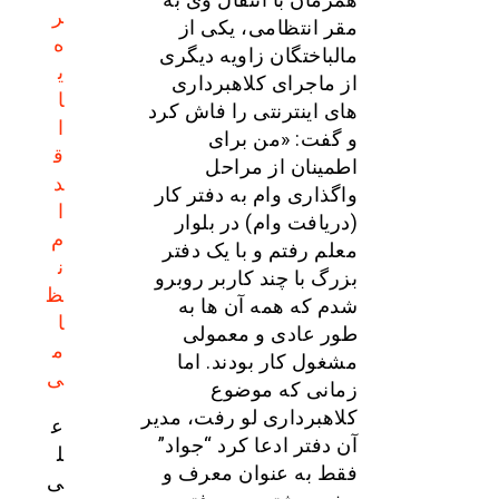
ر
مقر انتظامی، یکی از
ه
مالباختگان زاویه دیگری
ی
از ماجرای کلاهبرداری
ا
های اینترنتی را فاش کرد
ا
و گفت: «من برای
ق
اطمینان از مراحل
د
واگذاری وام به دفتر کار
ا
(دریافت وام) در بلوار
م
معلم رفتم و با یک دفتر
ن
بزرگ با چند کاربر روبرو
ظ
شدم که همه آن ها به
ا
طور عادی و معمولی
م
مشغول کار بودند. اما
ی
زمانی که موضوع
کلاهبرداری لو رفت، مدیر
ع
آن دفتر ادعا کرد “جواد”
ل
فقط به عنوان معرف و
ی