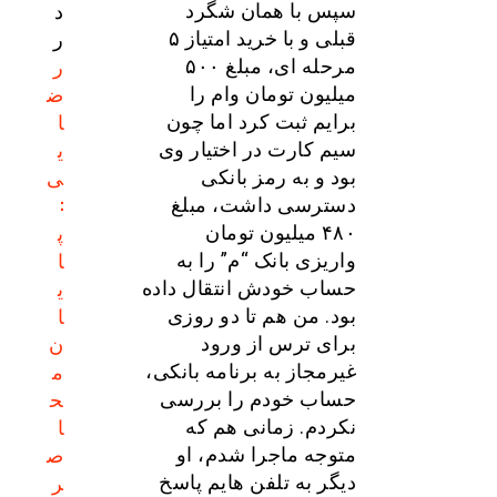
د
سپس با همان شگرد
ر
قبلی و با خرید امتیاز ۵
ر
مرحله ای، مبلغ ۵۰۰
ض
میلیون تومان وام را
ا
برایم ثبت کرد اما چون
ی
سیم کارت در اختیار وی
ی
بود و به رمز بانکی
:
دسترسی داشت، مبلغ
پ
۴۸۰ میلیون تومان
ا
واریزی بانک “م” را به
ی
حساب خودش انتقال داده
ا
بود. من هم تا دو روزی
ن
برای ترس از ورود
م
غیرمجاز به برنامه بانکی،
ح
حساب خودم را بررسی
ا
نکردم. زمانی هم که
ص
متوجه ماجرا شدم، او
ر
دیگر به تلفن هایم پاسخ