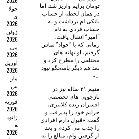
2026
تومان برایم واریز شد. اما
جولا
در همان لحظه از حساب
ی
بانکی ام برداشت و به
2026
حساب فردی به نام
ژوئن
“امیر” انتقال یافت.
2026
زمانی که با “جواد” تماس
می
گرفتم، او بهانه های
2026
مختلفی را مطرح کرد و
آوریل
بعد هم دیگر پاسخگو نبود
2026
…»
مار
س
متهم ۳۱ ساله نیز در
2026
بازجویی های تخصصی
فوریه
افسران زبده کلانتری،
2026
جرایم خود را پذیرفت و
ژانوی
گفت: «قبول دارم افرادی
ه
را جذب می کردم و بعد
2026
از گرفتن وام، مبالغ را به