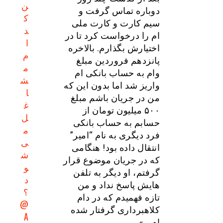
ن
دوباره تماس گرفت و
ک
سیم کارت و کارت ملی
د
ام را درخواست کرد تا در
ا
اختیارش بگذارم. بالاخره
م
پانزدهم فروردین مبلغ
م
وام به حساب بانکی ام
ش
واریز شد اما بدون این که
ا
من در جریان باشم مبلغ
غ
۵۰۰ میلیون تومان از
ل
حسابم به حساب بانکی
م
فرد دیگری به نام “امیر”
ی‌
انتقال داده بود! هنگامی
ش
که در جریان موضوع قرار
و
گرفتم، او دیگر به تلفن
د
هایش پاسخ نداد و من
؟
تازه فهمیدم که در دام
@
کلاهبرداری گرفتار شده
A
ام …»