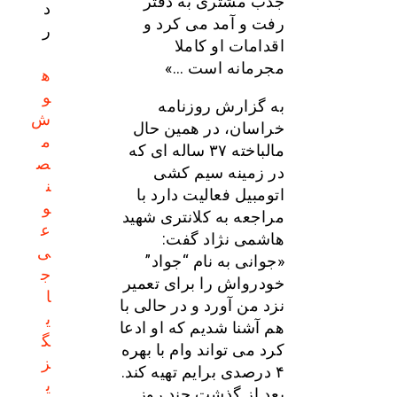
جذب مشتری به دفتر
د
رفت و آمد می کرد و
ر
اقدامات او کاملا
مجرمانه است …»
ه
و
به گزارش روزنامه
ش
خراسان، در همین حال
م
مالباخته ۳۷ ساله ای که
ص
در زمینه سیم کشی
ن
اتومبیل فعالیت دارد با
و
مراجعه به کلانتری شهید
ع
هاشمی نژاد گفت:
ی
«جوانی به نام “جواد”
ج
خودرواش را برای تعمیر
ا
نزد من آورد و در حالی با
ی
هم آشنا شدیم که او ادعا
گ
کرد می تواند وام با بهره
ز
۴ درصدی برایم تهیه کند.
ی
بعد از گذشت چند روز