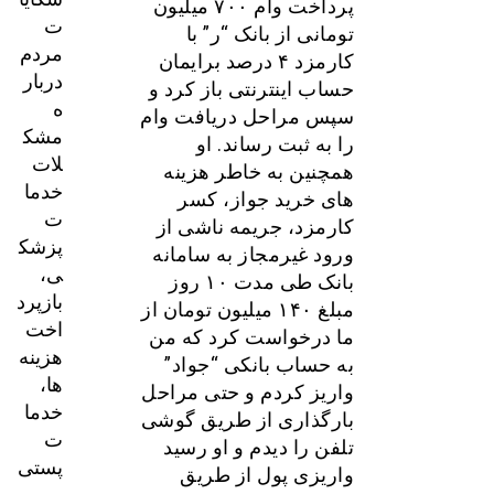
پرداخت وام ۷۰۰ میلیون
ت
تومانی از بانک “ر” با
مردم
کارمزد ۴ درصد برایمان
دربار
حساب اینترنتی باز کرد و
ه
سپس مراحل دریافت وام
مشک
را به ثبت رساند. او
لات
همچنین به خاطر هزینه
خدما
های خرید جواز، کسر
ت
کارمزد، جریمه ناشی از
پزشک
ورود غیرمجاز به سامانه
ی،
بانک طی مدت ۱۰ روز
بازپرد
مبلغ ۱۴۰ میلیون تومان از
اخت
ما درخواست کرد که من
هزینه‌
به حساب بانکی “جواد”
ها،
واریز کردم و حتی مراحل
خدما
بارگذاری از طریق گوشی
ت
تلفن را دیدم و او رسید
پستی
واریزی پول از طریق
و