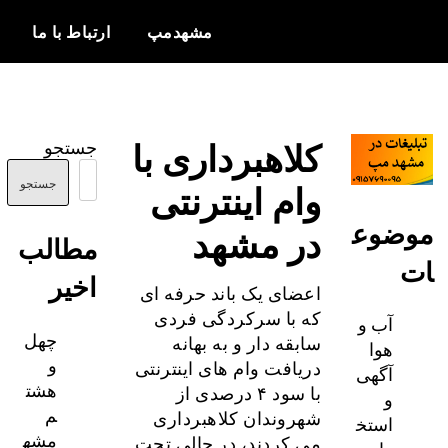
مشهدمپ
ارتباط با ما
اخبار و
مشهدمپ
اطلاعات
کلاهبرداری با
جستجو
بروز از شهر
وام اینترنتی
مشهد
جستجو
ضوع
در مشهد
مطالب
اخیر
اعضای یک باند حرفه ای
که با سرکردگی فردی
آب و
چهل
سابقه دار و به بهانه
هوا
و
دریافت وام های اینترنتی
آگهی
هشت
با سود ۴ درصدی از
و
م
شهروندان کلاهبرداری
استخ
مشه
می کردند، در حالی تحت