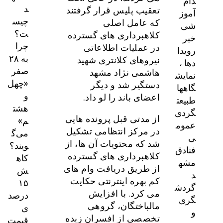
دام
د
تعقیب پلیس قرار گرفتند
آموز
چیس
که عامل اصلی
شی
ت؟
کلاهبرداری های گسترده
خبر
چرا
در عملیات اطلاعاتی
رویدا
به ۲۸
نیروهای کلانتری شهید
دها ،
صفر
هاشمی نژاد مشهد
نمایش
«چهل
دستگیر شد و دیگر
گاهها
و
اعضای باند را لو داد.
طبیعت
هشت
گردی
م»
از مدتی قبل پرونده هایی
عموم
می‌گ
در مرکز انتظامی تشکیل
ی
ویند؟
شد که محتویات آن ها، از
فنادق
کاه
کلاهبرداری های گسترده
مشه
ش
از طریق دریافت وام های
د
۱۵
کم بهره اینترنتی حکایت
گردش
درصد
می کرد. با افزایش
گری
ی
مالباختگان، گروهی
و
قیمت
تخصصی از افسران زبده