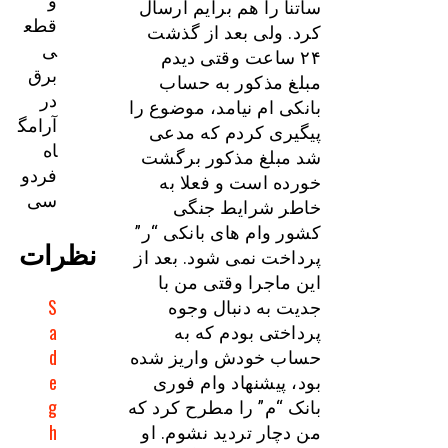
ساتنا را هم برایم ارسال
قطع
کرد. ولی بعد از گذشت
ی
۲۴ ساعت وقتی دیدم
برق
مبلغ مذکور به حساب
در
بانکی ام نیامد، موضوع را
آرامگ
پیگیری کردم که مدعی
اه
شد مبلغ مذکور برگشت
فردو
خورده است و فعلا به
سی
خاطر شرایط جنگی
کشور وام های بانکی “ر”
نظرات
پرداخت نمی شود. بعد از
این ماجرا وقتی من با
S
جدیت به دنبال وجوه
a
پرداختی بودم که به
d
حساب خودش واریز شده
e
بود، پیشنهاد وام فوری
g
بانک “م” را مطرح کرد که
h
من دچار تردید نشوم. او