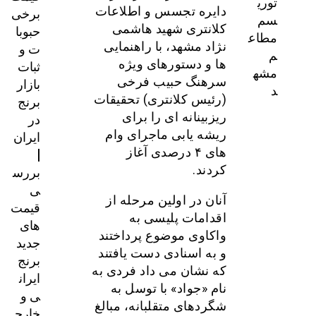
توری
برخی
دایره تجسس و اطلاعات
سم
حبوبا
کلانتری شهید هاشمی
مطاع
ت و
نژاد مشهد، با راهنمایی
م
ثبات
ها و دستورهای ویژه
مشه
بازار
سرهنگ حبیب فرخی
د
برنج
(رئیس کلانتری) تحقیقات
در
ریزبینانه ای را برای
ایران
ریشه یابی ماجرای وام
|
های ۴ درصدی آغاز
بررس
کردند.
ی
آنان در اولین مرحله از
قیمت‌
اقدامات پلیسی به
های
واکاوی موضوع پرداختند
جدید
و به اسنادی دست یافتند
برنج
که نشان می داد فردی به
ایران
نام «جواد» با توسل به
ی و
شگردهای متقلبانه، مبالغ
خارج