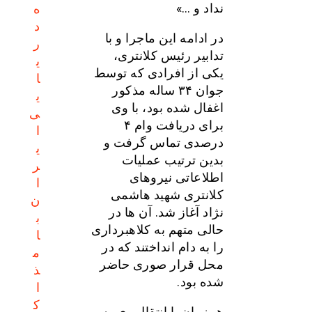
ه
نداد و …»
د
در ادامه این ماجرا و با
ر
تدابیر رئیس کلانتری،
ی
یکی از افرادی که توسط
ا
جوان ۳۴ ساله مذکور
ی
اغفال شده بود، با وی
ی
برای دریافت وام ۴
ا
درصدی تماس گرفت و
ی
بدین ترتیب عملیات
ر
اطلاعاتی نیروهای
ا
کلانتری شهید هاشمی
ن
نژاد آغاز شد. آن ها در
ب
حالی متهم به کلاهبرداری
ا
را به دام انداختند که در
م
محل قرار صوری حاضر
ذ
شده بود.
ا
ک
همزمان با انتقال وی به