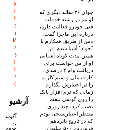
k
h
جوان ۳۶ ساله دیگری که
b
او نیز در رشته خدمات
a
فنی خودرو فعالیت دارد،
r
درباره این ماجرا گفت:
M
«من از طریق همکارم با
a
“جواد” آشنا شدم. در
s
همین مدت کوتاه آشنایی
h
او از من خواست برای
h
دریافت وام ۴ درصدی
a
کارت ملی و سیم کارتم
d
را در اختیارش بگذارم.
زمانی که نرم افزار بانک
آرشیو
را روی گوشی تلفنم
نصب کرد، چند روزی
منتظر اعتبارسنجی بودم
آگوس
که در تاریخ پانزدهم
ت
فروردین ۵۰۰ میلیون