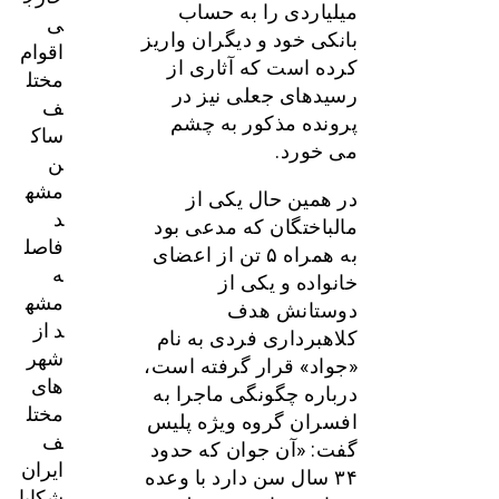
میلیاردی را به حساب
ی
بانکی خود و دیگران واریز
اقوام
کرده است که آثاری از
مختل
رسیدهای جعلی نیز در
ف
پرونده مذکور به چشم
ساک
می خورد.
ن
مشه
در همین حال یکی از
د
مالباختگان که مدعی بود
فاصل
به همراه ۵ تن از اعضای
ه
خانواده و یکی از
مشه
دوستانش هدف
د از
کلاهبرداری فردی به نام
شهر
«جواد» قرار گرفته است،
های
درباره چگونگی ماجرا به
مختل
افسران گروه ویژه پلیس
ف
گفت: «آن جوان که حدود
ایران
۳۴ سال سن دارد با وعده
شکایا