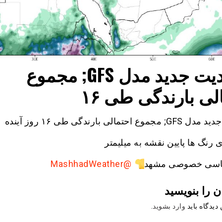
آپدیت جدید مدل GFS; مجموع
لی بارندگی طی ۱۶
موع احتمالی بارندگی طی ۱۶ روز آینده
 رنگ ها پایین نقشه به میلیمتر
اسی خصوصی مشهد
@MashhadWeather
ن را بنویسید
دیدگاه باید
وارد بشوید
.