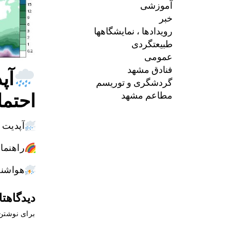
آموزشی
خبر
رویدادها ، نمایشگاهها
طبیعتگردی
عمومی
فنادق مشهد
گردشگری و توریسم
احتما
مطاعم مشهد
آپدیت جدید مدل GFS; مج
راهنمای
هواشن
دیدگاهتا
برای نوشتن 