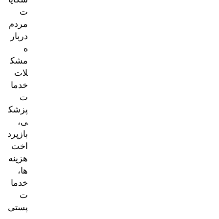
ت
مردم
دربار
ه
مشک
لات
خدما
ت
پزشک
ی،
بازپرد
اخت
هزینه‌
ها،
خدما
ت
پستی
و