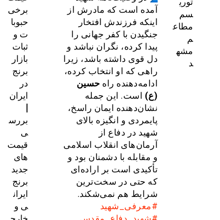
توری
برخی
آمده است که مادرش از
سم
حبوبا
اینکه فرزندش افتخار
مطاع
ت و
جنگیدن با کفر جهانی را
م
ثبات
پیدا کرده، نگران نباشد و
مشه
بازار
دل قوی داشته باشد، زیرا
د
برنج
راهی که او انتخاب کرده،
در
ادامه‌دهنده راه
حسین
ایران
(ع)
است. این جمله
|
نشان‌دهنده ایمان راسخ،
بررس
پایمردی و انگیزه بالای
ی
شهید در دفاع از
قیمت‌
آرمان‌های انقلاب اسلامی
های
و مقابله با دشمنان بود و
جدید
تأکیدی است بر اراده‌ای
برنج
که حتی در سخت‌ترین
ایران
شرایط هم نمی‌شکند.
ی و
#معرفی_شهید
خارج
#شهید_دفاع_مقدس