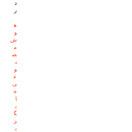
د
ر
ه
و
ش
م
ص
ن
و
ع
ی
ج
ا
ی
گ
ز
ی