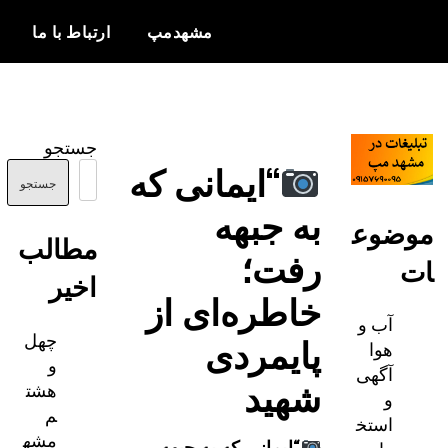
مشهدمپ
ارتباط با ما
اخبار و
مشهدمپ
اطلاعات
جستجو
بروز از شهر
“ایمانی که
مشهد
جستجو
به جبهه
ضوع
مطالب
رفت؛
اخیر
خاطره‌ای از
آب و
چهل
پایمردی
هوا
و
آگهی
شهید
هشت
و
م
استخ
مشه
“ایمانی که به جبهه