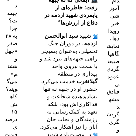
دام
د
آموز
رفت؛ خاطره‌ای از
چیس
شی
پایمردی شهید اردمه در
ت؟
خبر
دفاع از ارزش‌ها”
چرا
رویدا
به ۲۸
شهید
سید ابوالحسن
دها ،
صفر
اردمه
، در دوران جنگ
نمایش
«چهل
تحمیلی، به‌عنوان بسیجی
گاهها
و
راهی جبهه‌های نبرد شد و
طبیعت
هشت
با سمت نیروی واحد
گردی
م»
بهداری در منطقه
عموم
می‌گ
گیلانغرب
خدمت می‌کرد.
ی
ویند؟
حضور او در جبهه نه تنها
فنادق
کاه
نشان‌دهنده شجاعت و
مشه
ش
فداکاری‌اش بود، بلکه
د
۱۵
تعهد به کمک‌رسانی به
گردش
درصد
رزمندگان و نجات جان
گری
ی
آنان را نیز آشکار می‌کرد.
و
قیمت
در وصیت‌نامه شهید