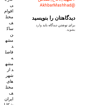
ی
@AkhbarMashhad
اقوام
مختل
دیدگاهتان را بنویسید
ف
برای نوشتن دیدگاه باید
وارد
ساک
بشوید
.
ن
مشه
د
فاصل
ه
مشه
د از
شهر
های
مختل
ف
ایران
شکایا