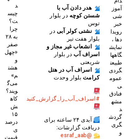
دام
د
آموز
هدر دادن آب با
چیس
شی
شستن کوچه
در بلوار
ت؟
خبر
توس
چرا
رویدا
نشتی کولر آبی
در
به ۲۸
دها ،
بلوار هفت تیر
صفر
نمایش
انشعاب غیر مجاز و
«چهل
گاهها
اسراف آب
در بلوار
و
طبیعت
شریعتی
هشت
گردی
اسراف آب در هتل
م»
عموم
کرامت
بلوار وحدت
می‌گ
ی
ویند؟
فنادق
کاه
#اسراف_آب_را_گزارش_کنید
مشه
ش
د
۱۵
گردش
آیدی ۲۴ ساعته برای
درصد
گری
دریافت گزارشات:
ی
و
@esraf_aab
قیمت