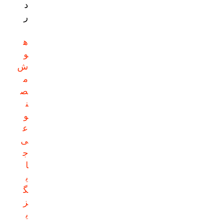
د
ر
ه
و
ش
م
ص
ن
و
ع
ی
ج
ا
ی
گ
ز
ی