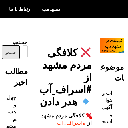
مشهدمپ
ارتباط با ما
اخبار و
مشهدمپ
اطلاعات
جستجو
بروز از شهر
کلافگی
مشهد
جستجو
مردم مشهد
ضوع
مطالب
از
اخیر
#اسراف_آب
آب و
چهل
هدر دادن
هوا
و
آگهی
هشت
و
کلافگی مردم مشهد
م
استخ
از
#اسراف_آب
مشه