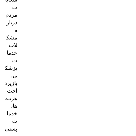
ت
مردم
دربار
ه
مشک
لات
خدما
ت
پزشک
ی،
بازپرد
اخت
هزینه‌
ها،
خدما
ت
پستی
و