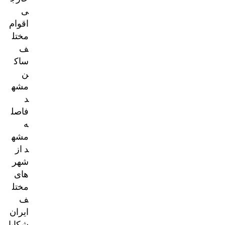
ی
اقوام
مختل
ف
ساک
ن
مشه
د
فاصل
ه
مشه
د از
شهر
های
مختل
ف
ایران
شکایا