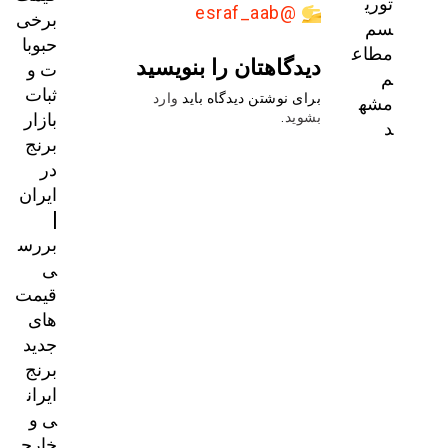
توری
@esraf_aab
برخی
سم
حبوبا
مطاع
دیدگاهتان را بنویسید
ت و
م
ثبات
مشه
برای نوشتن دیدگاه باید
وارد
بازار
بشوید
.
د
برنج
در
ایران
|
بررس
ی
قیمت‌
های
جدید
برنج
ایران
ی و
خارج