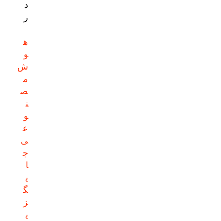
د
ر
ه
و
ش
م
ص
ن
و
ع
ی
ج
ا
ی
گ
ز
ی