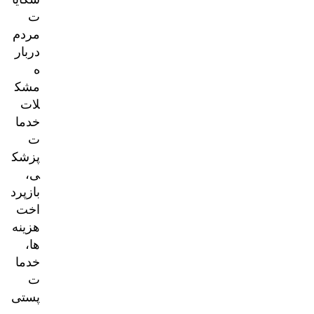
ت
مردم
دربار
ه
مشک
لات
خدما
ت
پزشک
ی،
بازپرد
اخت
هزینه‌
ها،
خدما
ت
پستی
و