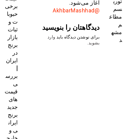
توری
آغاز می‌شود.
برخی
سم
@AkhbarMashhad
حبوبا
مطاع
ت و
م
دیدگاهتان را بنویسید
ثبات
مشه
بازار
برای نوشتن دیدگاه باید
وارد
د
برنج
بشوید
.
در
ایران
|
بررس
ی
قیمت‌
های
جدید
برنج
ایران
ی و
خارج