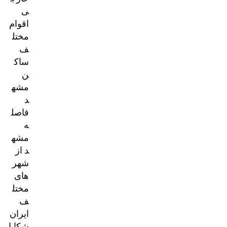
ی
اقوام
مختل
ف
ساک
ن
مشه
د
فاصل
ه
مشه
د از
شهر
های
مختل
ف
ایران
شکایا