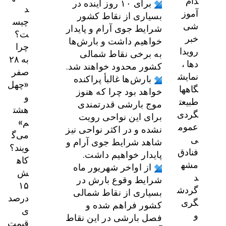
دام
برای ۱۰ روز آینده در
د
آموز
بسیاری از نقاط کشور
چیس
شی
شرایط جوی آرام و پایدار
ت؟
خبر
خواهیم داشت و بارش‌ها
چرا
رویدا
به برخی نقاط شمالی
به ۲۸
دها ،
کشور محدود خواهند شد.
صفر
نمایش
بارش‌ها غالبأ پراکنده
«چهل
گاهها
خواهد بود چرا که هنوز
و
طبیعت
موج بارشی قدرتمندی
هشت
گردی
برای این نواحی رویت
م»
عموم
نشده و در اکثر نواحی نیز
می‌گ
ی
شاهد شرایط جوی آرام و
ویند؟
فنادق
پایدار خواهیم داشت.
کاه
مشه
از اواخر شهریور ماه
ش
د
شرایط وقوع بارش در
۱۵
گردش
بسیاری از نقاط شمالی
درصد
گری
کشور فراهم شده و
ی
و
فصل بارشی در این نقاط
قیمت