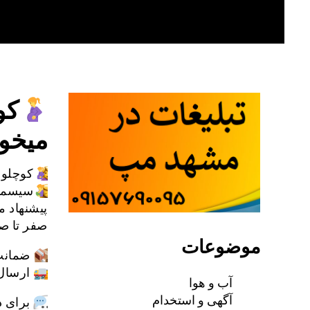
Skip
to
content
کو
میخوا
کوچلو 
سیسمو
پیشنهاد م
صفر تا ص
موضوعات
ضمانت ۲۴ م
ارسال
آب و هوا
آگهی و استخدام
برای د