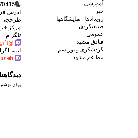
آموزشی
9126093780
خبر
ادرس فر
رویدادها ، نمایشگاهها
طرحچی بلوار کشاو
طبیعتگردی
مرکز خری
عمومی
تلگرام
فنادق مشهد
@gmgift
گردشگری و توریسم
اینستاگرا
مطاعم مشهد
zaneh
دیدگاهتا
برای نوشتن 