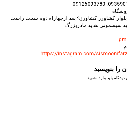
09359070435. 0
وشگاه
رز کشاورز۹ بعد ازچهاراه دوم سمت راست
د سیسمونی هدیه مادربزرگ
م
https://instagram.com/sismoonifar
ن را بنویسید
دیدگاه باید
وارد بشوید
.