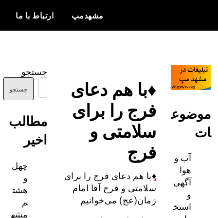
مشهدمپ
ارتباط با ما
اخبار و
مشهدمپ
اطلاعات
جستجو
بروز از شهر
♦️با هم دعای
مشهد
جستجو
فرج را برای
ضوع
مطالب
سلامتی و
اخیر
فرج
آب و
چهل
هوا
و
♦️
با هم دعای فرج را برای
آگهی
هشت
سلامتی و فرج آقا امام
و
م
زمان(عج) می‌خوانیم
استخ
مشه