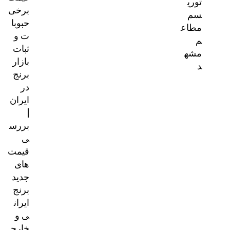
توری
برخی
سم
حبوبا
مطاع
ت و
م
ثبات
مشه
بازار
د
برنج
در
ایران
|
بررس
ی
قیمت‌
های
جدید
برنج
ایران
ی و
خارج