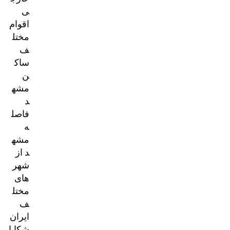
ی
اقوام
مختل
ف
ساک
ن
مشه
د
فاصل
ه
مشه
د از
شهر
های
مختل
ف
ایران
شکایا