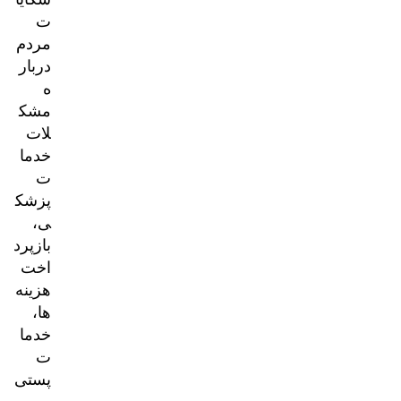
ت
مردم
دربار
ه
مشک
لات
خدما
ت
پزشک
ی،
بازپرد
اخت
هزینه‌
ها،
خدما
ت
پستی
و