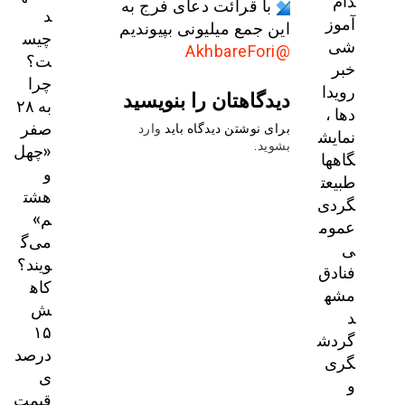
دام
با قرائت دعای فرج به
د
آموز
این جمع میلیونی بپیوندیم
چیس
شی
@AkhbareFori
ت؟
خبر
چرا
رویدا
دیدگاهتان را بنویسید
به ۲۸
دها ،
صفر
برای نوشتن دیدگاه باید
وارد
نمایش
«چهل
بشوید
.
گاهها
و
طبیعت
هشت
گردی
م»
عموم
می‌گ
ی
ویند؟
فنادق
کاه
مشه
ش
د
۱۵
گردش
درصد
گری
ی
و
قیمت