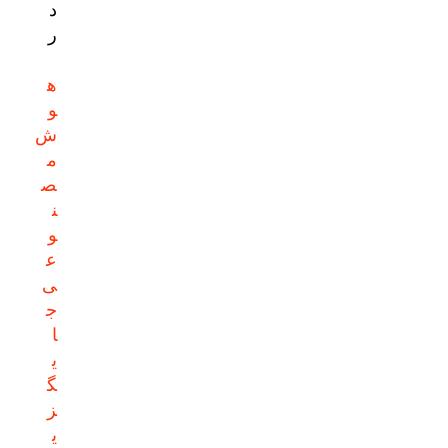
د
ر
ه
و
ش
م
ص
ن
و
ع
ی
ج
ا
ی
گ
ز
ی