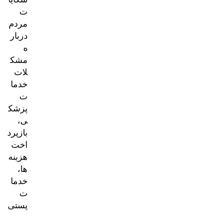
ت
مردم
دربار
ه
مشک
لات
خدما
ت
پزشک
ی،
بازپرد
اخت
هزینه‌
ها،
خدما
ت
پستی
و