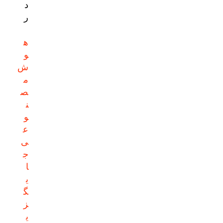
د
ر
ه
و
ش
م
ص
ن
و
ع
ی
ج
ا
ی
گ
ز
ی