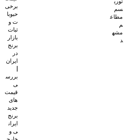
توری
برخی
سم
حبوبا
مطاع
ت و
م
ثبات
مشه
بازار
د
برنج
در
ایران
|
بررس
ی
قیمت‌
های
جدید
برنج
ایران
ی و
خارج