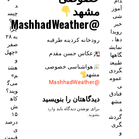
دام
د
مشهد
آموز
چیس
شی
@MashhadWeather
ت؟
خبر
چرا
رویدا
به ۲۸
دها ،
رودخانه کردینه طرقبه
صفر
نمایش
«چهل
عکاس حسن مقدم
گاهها
و
طبیعت
هشت
هواشناسی خصوصی
گردی
م»
مشهد
عموم
می‌گ
@MashhadWeather
ی
ویند؟
فنادق
دیدگاهتان را بنویسید
کاه
مشه
ش
د
برای نوشتن دیدگاه باید
وارد
۱۵
بشوید
.
گردش
درصد
گری
ی
و
قیمت