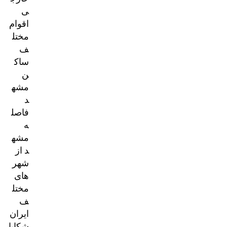
ی
اقوام
مختل
ف
ساک
ن
مشه
د
فاصل
ه
مشه
د از
شهر
های
مختل
ف
ایران
شکایا