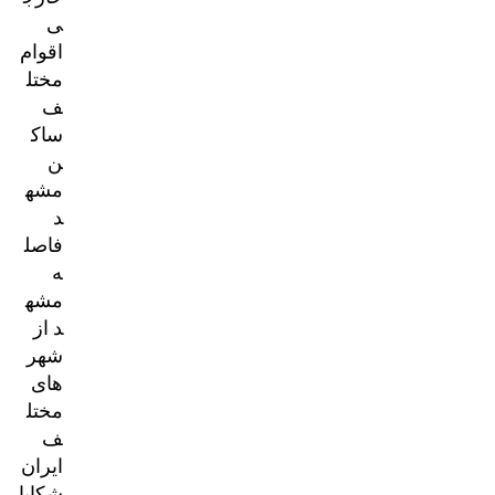
ی
اقوام
مختل
ف
ساک
ن
مشه
د
فاصل
ه
مشه
د از
شهر
های
مختل
ف
ایران
شکایا