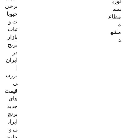
توری
برخی
سم
حبوبا
مطاع
ت و
م
ثبات
مشه
بازار
د
برنج
در
ایران
|
بررس
ی
قیمت‌
های
جدید
برنج
ایران
ی و
خارج