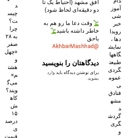
دام
افق مشهد (احتیاط یک تا
د
آموز
دو دقیقه‌ای لحاظ شود)
چیس
شی
ت؟
خبر
وقت دعا ما رو هم به
چرا
رویدا
خاطر داشته باشید
به ۲۸
دها ،
یاحق
صفر
نمایش
@AkhbarMashhad
«چهل
گاهها
و
دیدگاهتان را بنویسید
طبیعت
هشت
گردی
برای نوشتن دیدگاه باید
وارد
م»
عموم
بشوید
.
می‌گ
ی
ویند؟
فنادق
کاه
مشه
ش
د
۱۵
گردش
درصد
گری
ی
و
قیمت