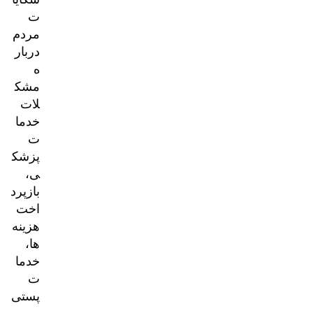
ت
مردم
دربار
ه
مشک
لات
خدما
ت
پزشک
ی،
بازپرد
اخت
هزینه‌
ها،
خدما
ت
پستی
و