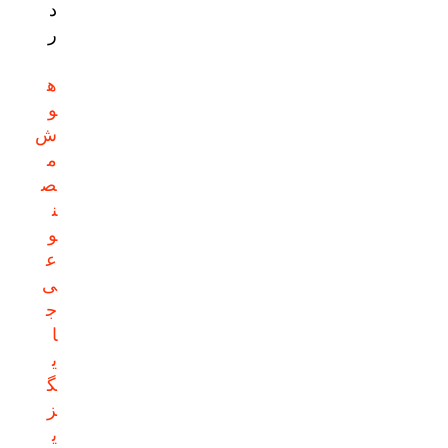
د
ر
ه
و
ش
م
ص
ن
و
ع
ی
ج
ا
ی
گ
ز
ی