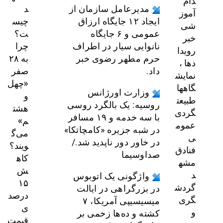
دام
د
مدیرعامل سازمان از
آموز
چیس
ایجاد ۱۲ جایگاه ارزاق
شی
ت؟
عمومی و ۶ جایگاه
خبر
چرا
نانوایی سیار در اطراف
رویدا
به ۲۸
حرم مطهر رضوی خبر
دها ،
صفر
داد.
نمایش
«چهل
گاهها
وزارت اورژانس
و
طبیعت
روسیه: یک بالگرد روسی
هشت
گردی
با سه خدمه و ۱۹ مسافر
م»
عموم
در شبه جزیره «کامچاتکا»
می‌گ
ی
در خاور دور ناپدید شد./
ویند؟
فنادق
صداوسیما
کاه
مشه
ش
د
واژگونی یک اتوبوس
۱۵
گردش
در بزرگراهی در ایالت
درصد
گری
میسیسیپی آمریکا، ۷
ی
و
کشته و ده‌ها زخمی بر
قیمت