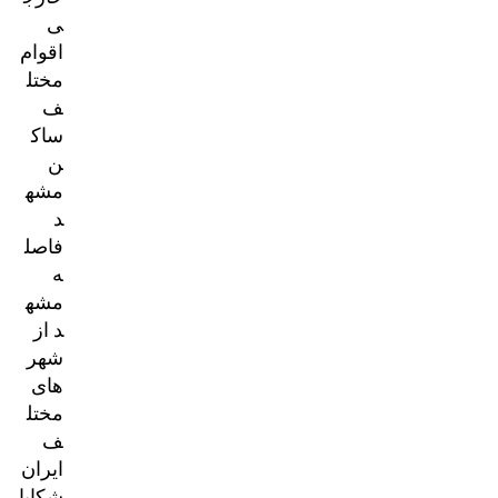
ی
اقوام
مختل
ف
ساک
ن
مشه
د
فاصل
ه
مشه
د از
شهر
های
مختل
ف
ایران
شکایا