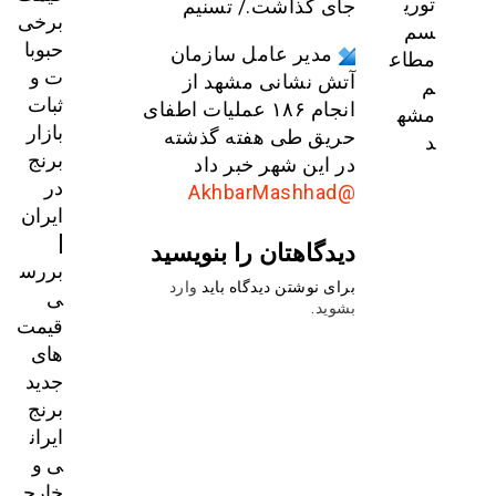
توری
جای گذاشت./ تسنیم
برخی
سم
حبوبا
مدیر عامل سازمان
مطاع
ت و
آتش نشانی مشهد از
م
ثبات
انجام ۱۸۶ عملیات اطفای
مشه
بازار
حریق طی هفته گذشته
د
برنج
در این شهر خبر داد
در
@AkhbarMashhad
ایران
|
دیدگاهتان را بنویسید
بررس
برای نوشتن دیدگاه باید
وارد
ی
بشوید
.
قیمت‌
های
جدید
برنج
ایران
ی و
خارج