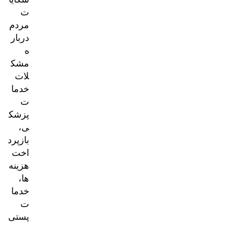
ت
مردم
دربار
ه
مشک
لات
خدما
ت
پزشک
ی،
بازپرد
اخت
هزینه‌
ها،
خدما
ت
پستی
و