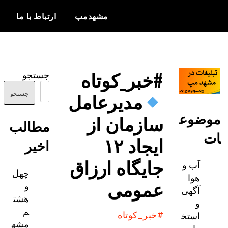
مشهدمپ
ارتباط با ما
اخبار و
مشهدمپ
اطلاعات
#خبر_کوتاه
جستجو
بروز از شهر
مدیرعامل
مشهد
جستجو
ضوع
سازمان از
مطالب
ایجاد ۱۲
اخیر
جایگاه ارزاق
آب و
چهل
هوا
عمومی
و
آگهی
هشت
و
م
استخ
#خبر_کوتاه
مشه