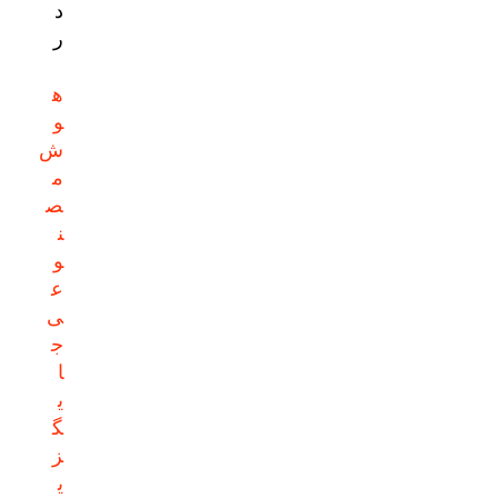
د
ر
ه
و
ش
م
ص
ن
و
ع
ی
ج
ا
ی
گ
ز
ی