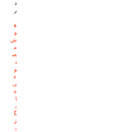
د
ر
ه
و
ش
م
ص
ن
و
ع
ی
ج
ا
ی
گ
ز
ی