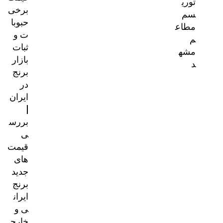
توری
برخی
سم
حبوبا
مطاع
ت و
م
ثبات
مشه
بازار
د
برنج
در
ایران
|
بررس
ی
قیمت‌
های
جدید
برنج
ایران
ی و
خارج