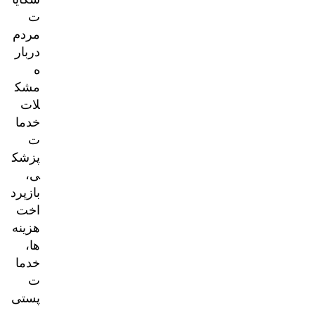
ت
مردم
دربار
ه
مشک
لات
خدما
ت
پزشک
ی،
بازپرد
اخت
هزینه‌
ها،
خدما
ت
پستی
و