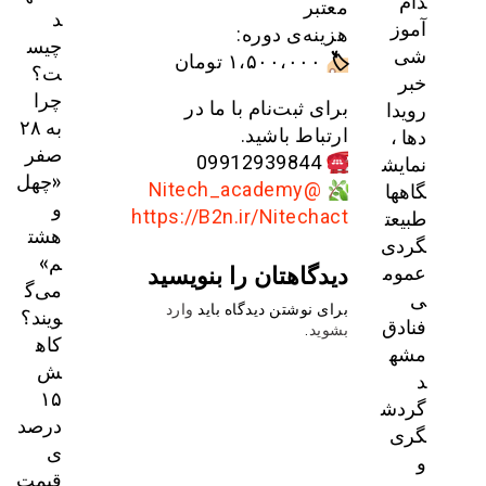
دام
معتبر
د
آموز
هزینه‌ی دوره:
چیس
شی
🏷
۱،۵۰۰،۰۰۰ تومان
ت؟
خبر
چرا
رویدا
برای ثبت‌نام با ما در
به ۲۸
دها ،
ارتباط باشید.
صفر
نمایش
09912939844
«چهل
گاهها
@Nitech_academy
و
طبیعت
https://B2n.ir/Nitechact
هشت
گردی
م»
دیدگاهتان را بنویسید
عموم
می‌گ
ی
برای نوشتن دیدگاه باید
وارد
ویند؟
فنادق
بشوید
.
کاه
مشه
ش
د
۱۵
گردش
درصد
گری
ی
و
قیمت