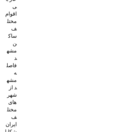
ی
اقوام
مختل
ف
ساک
ن
مشه
د
فاصل
ه
مشه
د از
شهر
های
مختل
ف
ایران
شکایا