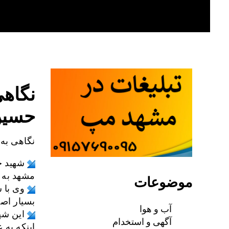
Skip
to
content
نگاه
حسین
نگاهی به
شهید ح
مشهد به 
موضوعات
وی با 
بسیار اص
آب و هوا
آگهی و استخدام
اینکه به 