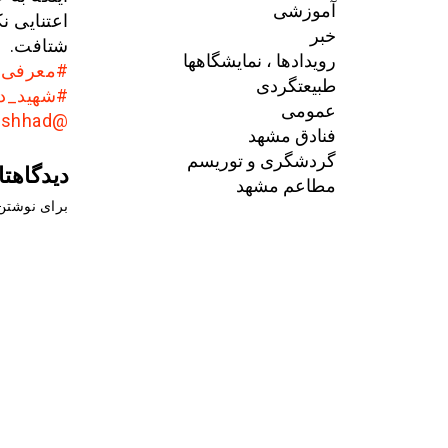
آموزشی
اعتنایی ن
خبر
شتافت.
رویدادها ، نمایشگاهها
#معرفی_
طبیعتگردی
#شهید_د
عمومی
@AkhbarMashhad
فنادق مشهد
گردشگری و توریسم
دیدگاهتا
مطاعم مشهد
برای نوشتن 