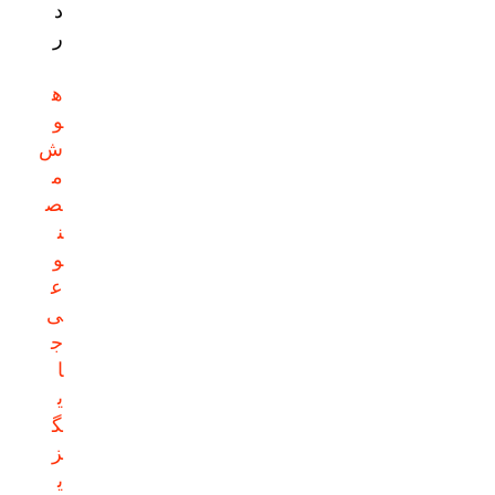
د
ر
ه
و
ش
م
ص
ن
و
ع
ی
ج
ا
ی
گ
ز
ی