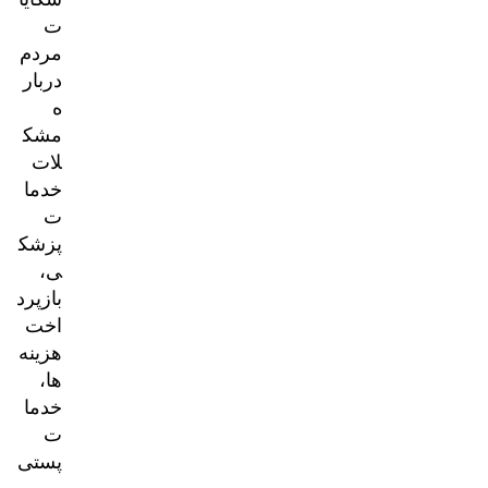
ت
مردم
دربار
ه
مشک
لات
خدما
ت
پزشک
ی،
بازپرد
اخت
هزینه‌
ها،
خدما
ت
پستی
و