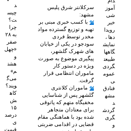
دام
د
آموز
سرکلانتر شرق پلیس
چیس
شی
مشهد:
ت؟
خبر
با کسب خبری مبنی بر
چرا
رویدا
تهیه و توزیع گسترده مواد
به ۲۸
دها ،
مخدر توسط فردی
صفر
نمایش
سودجو در یکی از خیابان
«چهل
گاهها
های شهرک گلشهر،
و
طبیعت
پیگیری موضوع به صورت
هشت
گردی
ویژه در دستور کار
م»
عموم
ماموران انتظامی قرار
می‌گ
ی
گرفت.
ویند؟
فنادق
ماموران کلانتری
کاه
مشه
گلشهر پس از شناسایی
ش
د
مخفیگاه متهم که پاتوقی
۱۵
گردش
برای معتادان متجاهر
درصد
گری
شده بود با هماهنگی مقام
ی
و
قضایی در اقدامی ضربتی
قیمت