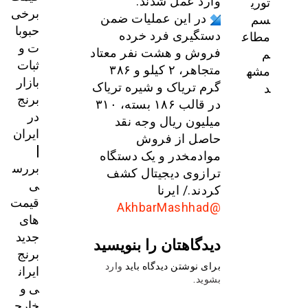
توری
وارد عمل شدند.
برخی
سم
در این عملیات ضمن
حبوبا
مطاع
دستگیری فرد خرده
ت و
م
فروش و هشت نفر معتاد
ثبات
مشه
متجاهر، ۲ کیلو و ۳۸۶
بازار
د
گرم تریاک و شیره تریاک
برنج
در قالب ۱۸۶ بسته، ۳۱۰
در
میلیون ریال وجه نقد
ایران
حاصل از فروش
|
موادمخدر و یک دستگاه
بررس
ترازوی دیجیتال کشف
ی
کردند./ ایرنا
قیمت‌
@AkhbarMashhad
های
جدید
دیدگاهتان را بنویسید
برنج
برای نوشتن دیدگاه باید
وارد
ایران
بشوید
.
ی و
خارج