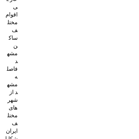
ی
اقوام
مختل
ف
ساک
ن
مشه
د
فاصل
ه
مشه
د از
شهر
های
مختل
ف
ایران
شکایا