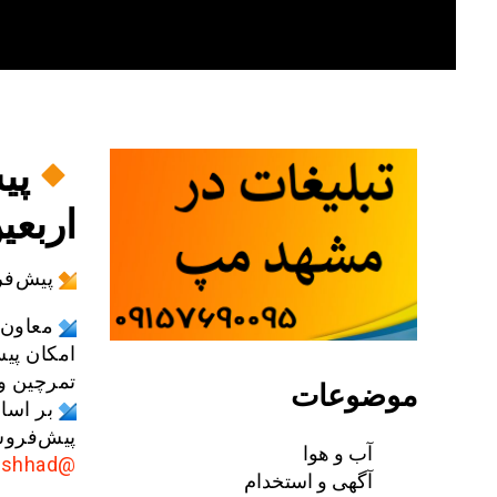
Skip
to
content
پی
اربعین د
پیش‌فر
معاون 
تمرچین و 
موضوعات
پیش‌فروش
آب و هوا
@AkhbarMashhad
آگهی و استخدام