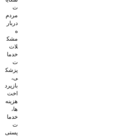
ت
مردم
دربار
ه
مشک
لات
خدما
ت
پزشک
ی،
بازپرد
اخت
هزینه‌
ها،
خدما
ت
پستی
و