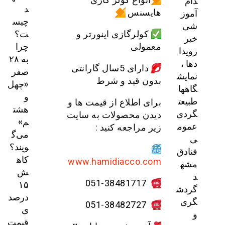
دام
د
آموز
هایسنس
چیس
شی
ت؟
کولرگازی اینورتر و
خبر
چرا
معمولی
رویدا
به ۲۸
دها ،
دارای 5سال گارانتی
صفر
نمایش
بدون قید و شرط
«چهل
گاهها
و
طبیعت
برای اطلاع از قیمت ها و
هشت
گردی
دیدن محصولات به سایت
م»
عموم
زیر مراجعه کنید :
می‌گ
ی
ویند؟
فنادق
کاه
www.hamidiacco.com
مشه
ش
د
۱۵
051-38481717
گردش
درصد
گری
051-38482727
ی
و
قیمت