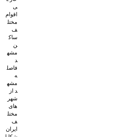
ی
اقوام
مختل
ف
ساک
ن
مشه
د
فاصل
ه
مشه
د از
شهر
های
مختل
ف
ایران
شکایا