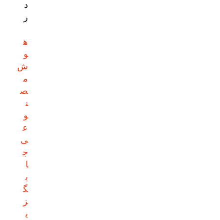
د
ر
ه
و
ش
م
ص
ن
و
ع
ی
ج
ا
ی
گ
ز
ی