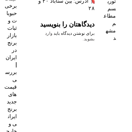
توری
آدرس: بین سناباد ۳۰ و
برخی
سم
۲۸
حبوبا
مطاع
ت و
دیدگاهتان را بنویسید
م
ثبات
مشه
بازار
برای نوشتن دیدگاه باید
وارد
د
بشوید
.
برنج
در
ایران
|
بررس
ی
قیمت‌
های
جدید
برنج
ایران
ی و
خارج