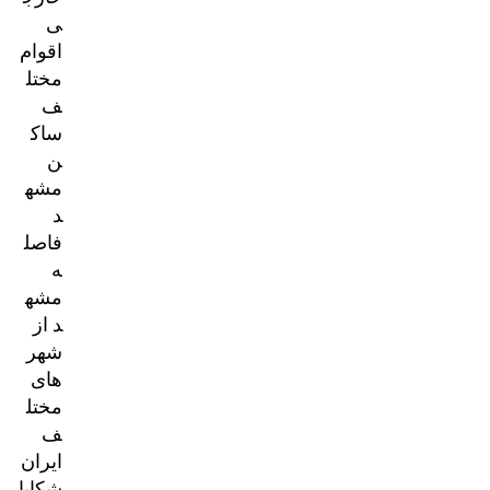
ی
اقوام
مختل
ف
ساک
ن
مشه
د
فاصل
ه
مشه
د از
شهر
های
مختل
ف
ایران
شکایا