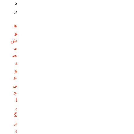
د
ر
ه
و
ش
م
ص
ن
و
ع
ی
ج
ا
ی
گ
ز
ی