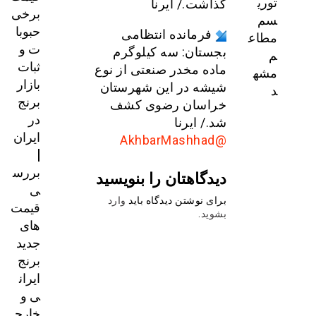
توری
گذاشت./ ایرنا
برخی
سم
حبوبا
فرمانده انتظامی
مطاع
ت و
بجستان: سه کیلوگرم
م
ثبات
ماده مخدر صنعتی از نوع
مشه
بازار
شیشه در این شهرستان
د
برنج
خراسان رضوی کشف
در
شد./ ایرنا
ایران
@AkhbarMashhad
|
بررس
دیدگاهتان را بنویسید
ی
برای نوشتن دیدگاه باید
وارد
قیمت‌
بشوید
.
های
جدید
برنج
ایران
ی و
خارج