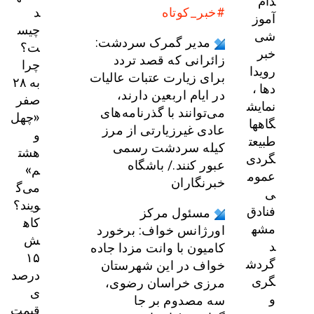
دام
د
#خبر_کوتاه
آموز
چیس
شی
مدیر گمرک سردشت:
ت؟
خبر
زائرانی که قصد تردد
چرا
رویدا
برای زیارت عتبات عالیات
به ۲۸
دها ،
در ایام اربعین دارند،
صفر
نمایش
می‌توانند با گذرنامه‌های
«چهل
گاهها
عادی غیرزیارتی از مرز
و
طبیعت
کیله سردشت رسمی
هشت
گردی
عبور کنند./ باشگاه
م»
عموم
خبرنگاران
می‌گ
ی
ویند؟
فنادق
مسئول مرکز
کاه
مشه
اورژانس خواف: برخورد
ش
د
کامیون با وانت مزدا جاده
۱۵
گردش
خواف در این شهرستان
درصد
گری
مرزی خراسان رضوی،
ی
و
سه مصدوم بر جا
قیمت