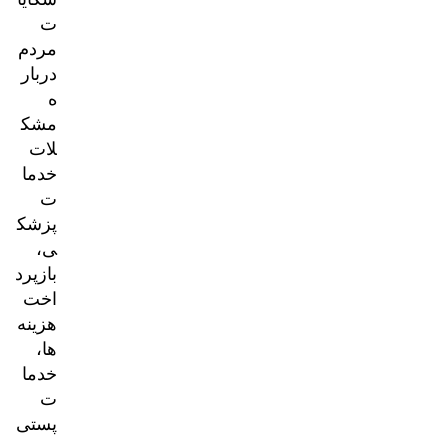
ت
مردم
دربار
ه
مشک
لات
خدما
ت
پزشک
ی،
بازپرد
اخت
هزینه‌
ها،
خدما
ت
پستی
و