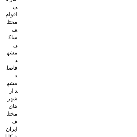
ی
اقوام
مختل
ف
ساک
ن
مشه
د
فاصل
ه
مشه
د از
شهر
های
مختل
ف
ایران
شکایا