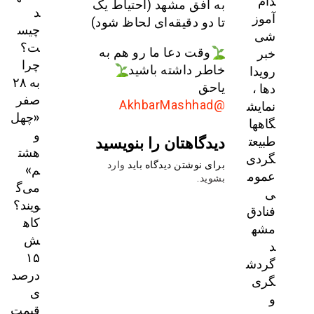
دام
به افق مشهد (احتیاط یک
د
آموز
تا دو دقیقه‌ای لحاظ شود)
چیس
شی
ت؟
خبر
وقت دعا ما رو هم به
چرا
رویدا
خاطر داشته باشید
به ۲۸
دها ،
یاحق
صفر
نمایش
@AkhbarMashhad
«چهل
گاهها
و
دیدگاهتان را بنویسید
طبیعت
هشت
گردی
برای نوشتن دیدگاه باید
وارد
م»
عموم
بشوید
.
می‌گ
ی
ویند؟
فنادق
کاه
مشه
ش
د
۱۵
گردش
درصد
گری
ی
و
قیمت