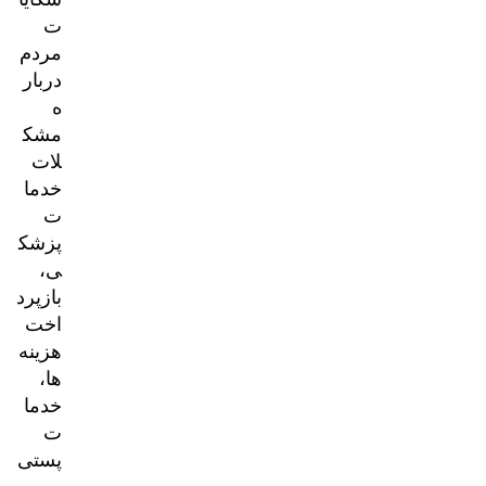
ت
مردم
دربار
ه
مشک
لات
خدما
ت
پزشک
ی،
بازپرد
اخت
هزینه‌
ها،
خدما
ت
پستی
و