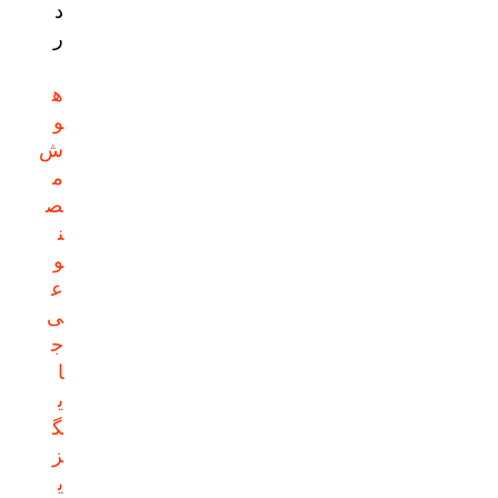
د
ر
ه
و
ش
م
ص
ن
و
ع
ی
ج
ا
ی
گ
ز
ی