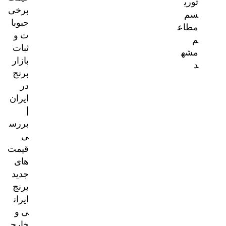
توری
برخی
سم
حبوبا
مطاع
ت و
م
ثبات
مشه
بازار
د
برنج
در
ایران
|
بررس
ی
قیمت‌
های
جدید
برنج
ایران
ی و
خارج