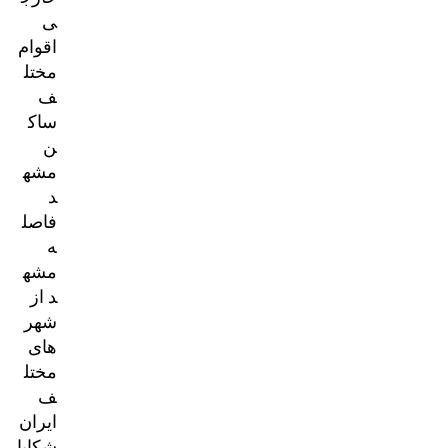
ی
اقوام
مختل
ف
ساک
ن
مشه
د
فاصل
ه
مشه
د از
شهر
های
مختل
ف
ایران
شکایا