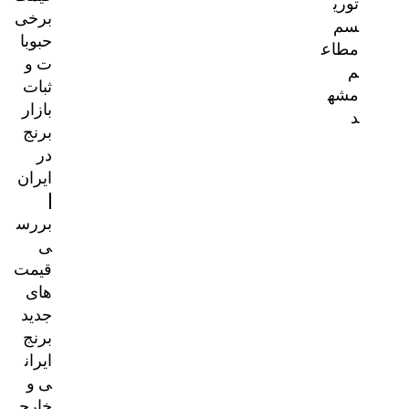
توری
برخی
سم
حبوبا
مطاع
ت و
م
ثبات
مشه
بازار
د
برنج
در
ایران
|
بررس
ی
قیمت‌
های
جدید
برنج
ایران
ی و
خارج