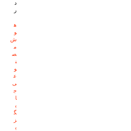
د
ر
ه
و
ش
م
ص
ن
و
ع
ی
ج
ا
ی
گ
ز
ی