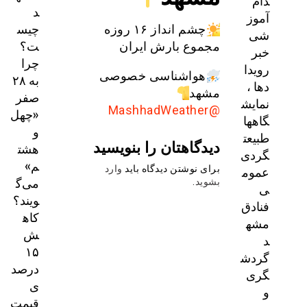
دام
د
آموز
چیس
چشم انداز ۱۶ روزه
شی
ت؟
مجموع بارش ایران
خبر
چرا
رویدا
هواشناسی خصوصی
به ۲۸
دها ،
مشهد
صفر
نمایش
@MashhadWeather
«چهل
گاهها
و
طبیعت
دیدگاهتان را بنویسید
هشت
گردی
م»
عموم
برای نوشتن دیدگاه باید
وارد
می‌گ
بشوید
.
ی
ویند؟
فنادق
کاه
مشه
ش
د
۱۵
گردش
درصد
گری
ی
و
قیمت