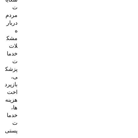
ت
مردم
دربار
ه
مشک
لات
خدما
ت
پزشک
ی،
بازپرد
اخت
هزینه‌
ها،
خدما
ت
پستی
و