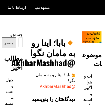
مشهدمپ
ارتباط با ما
اخبار و
مشهدمپ
اطلاعات
جستجو
بروز از شهر
بابا؛ اینا رو
مشهد
جستجو
به مامان نگو!
ضوع
مطالب
@AkhbarMashhad
اخیر
بابا؛ اینا رو به مامان
آب و
چهل
نگو!
هوا
و
@AkhbarMashhad
آگهی
هشت
و
م
دیدگاهتان را بنویسید
استخ
مشه