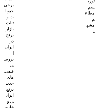
توری
برخی
سم
حبوبا
مطاع
ت و
م
ثبات
مشه
بازار
د
برنج
در
ایران
|
بررس
ی
قیمت‌
های
جدید
برنج
ایران
ی و
خارج