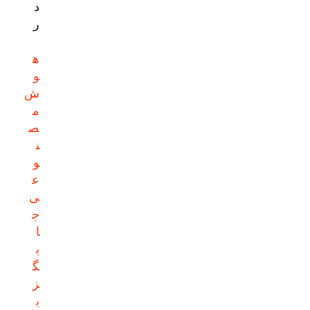
د
ر
ه
و
ش
م
ص
ن
و
ع
ی
ج
ا
ی
گ
ز
ی