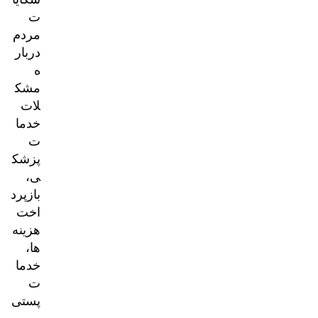
ت
مردم
دربار
ه
مشک
لات
خدما
ت
پزشک
ی،
بازپرد
اخت
هزینه‌
ها،
خدما
ت
پستی
و