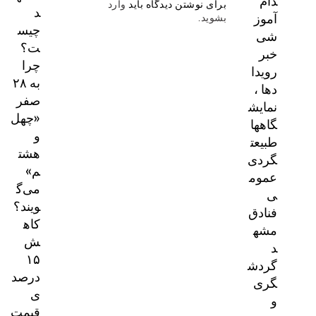
دام
برای نوشتن دیدگاه باید
وارد
د
آموز
بشوید
.
چیس
شی
ت؟
خبر
چرا
رویدا
به ۲۸
دها ،
صفر
نمایش
«چهل
گاهها
و
طبیعت
هشت
گردی
م»
عموم
می‌گ
ی
ویند؟
فنادق
کاه
مشه
ش
د
۱۵
گردش
درصد
گری
ی
و
قیمت