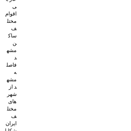
ی
اقوام
مختل
ف
ساک
ن
مشه
د
فاصل
ه
مشه
د از
شهر
های
مختل
ف
ایران
شکایا