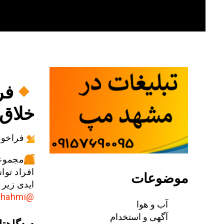
Skip
to
content
فر
خلاق
فراخوا
مجموعه
افراد توا
موضوعات
ایدی زیر 
@Toktamshahmi
آب و هوا
آگهی و استخدام
دیدگاهتا