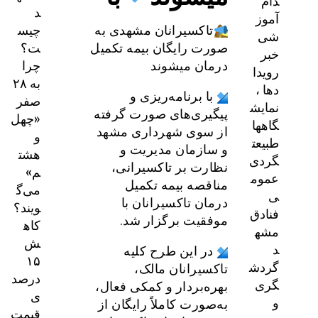
دام
د
آموز
چیس
تاکسیرانان مشهدی به‌
شی
ت؟
صورت رایگان بیمه تکمیل
خبر
چرا
درمان می‎شوند
رویدا
به ۲۸
دها ،
با برنامه‌ریزی و
صفر
نمایش
پیگیری‌های صورت گرفته
«چهل
گاهها
از سوی شهرداری مشهد
و
طبیعت
و سازمان مدیریت و
هشت
گردی
نظارت بر تاکسیرانی،
م»
عموم
مناقصه بیمه تکمیل
می‌گ
ی
درمان تاکسیرانان با
ویند؟
فنادق
موفقیت برگزار شد.
کاه
مشه
ش
د
در این طرح کلیه
۱۵
گردش
تاکسیرانان مالک،
درصد
گری
بهره‌بردار و کمکی فعال،
ی
و
به‌صورت کاملاً رایگان از
قیمت