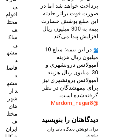
ی
پرداخت خواهد شد اما در
اقوام
صورت فوت براثر حادثه
مختل
این مبلغ پوشش خسارت
ف
بیمه به 300 میلیون ریال
ساک
افزایش پیدا می‌کند.
ن
در این بیمه؛ مبلغ 10
مشه
میلیون ریال هزینه
د
آمبولانس درون‎شهری و
فاصل
30 میلیون ریال هزینه
ه
آمبولانس برون‎شهری نیز
مشه
برای بیمه‎شدگان در نظر
د از
گرفته‌شده است.
شهر
@Mardom_negar8
های
مختل
دیدگاهتان را بنویسید
ف
ایران
برای نوشتن دیدگاه باید
وارد
شکایا
بشوید
.