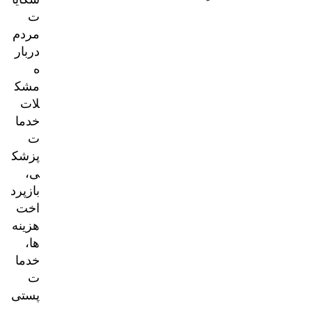
ت
مردم
دربار
ه
مشک
لات
خدما
ت
پزشک
ی،
بازپرد
اخت
هزینه‌
ها،
خدما
ت
پستی
و