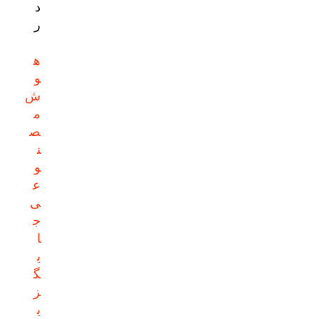
د
ر
ه
و
ش
م
ص
ن
و
ع
ی
ج
ا
ی
گ
ز
ی