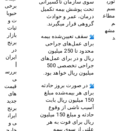
توری
سوی سازمان تاکسیرانی
برخی
سم
تحت پوشش بیمه تکمیل
حبوبا
مطاع
درمان، عمر و حوادث
ت و
م
گروهی قرار می‎گیرند.
ثبات
مشه
بازار
سقف تعیین‌شده بیمه
د
برنج
برای عمل‌های جراحی
در
محدود تا 250 میلیون
ایران
ریال و در برای عمل‌های
|
جراحی تخصصی 500
بررس
میلیون ریال خواهد بود.
ی
قیمت‌
در صورت بروز حادثه
های
برای هر بیمه‌شده مبلغ
جدید
150 میلیون ریال بابت
برنج
آسیب ناشی از وقوع
ایران
حادثه و مبلغ 150 میلیون
ی و
ریال برای فوت به هر
خارج
علتی از سوی بیمه