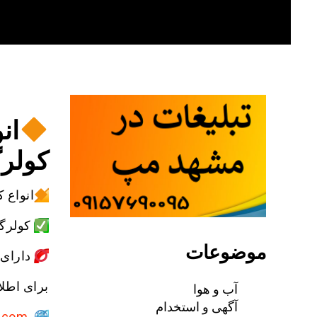
Skip
to
content
ان
کولرگ
انواع 
کولرگا
موضوعات
دارای 5سال گارانتی بدون قید و ش
برای اطلا
آب و هوا
آگهی و استخدام
.com