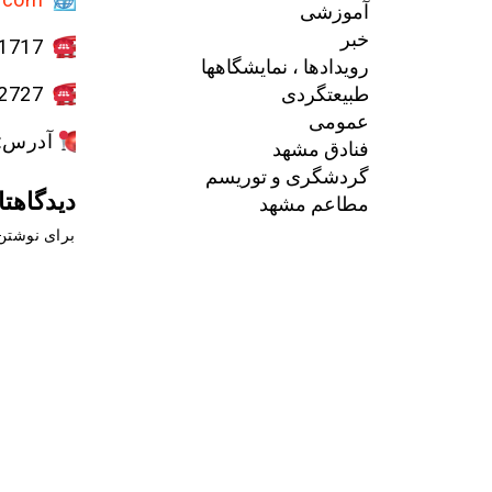
آموزشی
خبر
051-38481717
رویدادها ، نمایشگاهها
طبیعتگردی
051-38482727
عمومی
آدرس: بین
فنادق مشهد
گردشگری و توریسم
دیدگاهتا
مطاعم مشهد
برای نوشتن 