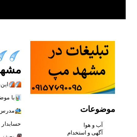
Skip
to
content
مشهد
این‌
با موض
موضوعات
مدرس د
حسابدار 
آب و هوا
آگهی و استخدام
🗓
پنج‌شنبه ۱۱مرداد ساعت ۹ ا