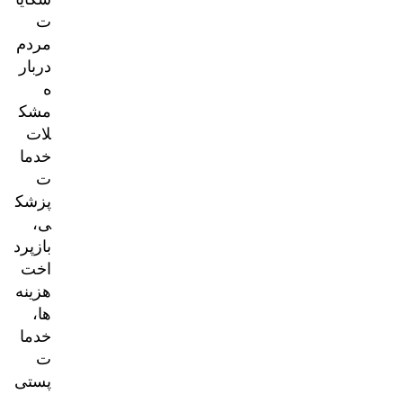
ت
مردم
دربار
ه
مشک
لات
خدما
ت
پزشک
ی،
بازپرد
اخت
هزینه‌
ها،
خدما
ت
پستی
و