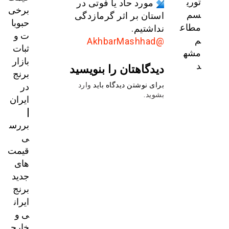
توری
مورد حاد یا فوتی در
برخی
سم
استان بر اثر گرمازدگی
حبوبا
مطاع
نداشتیم.
ت و
م
@AkhbarMashhad
ثبات
مشه
بازار
د
دیدگاهتان را بنویسید
برنج
در
برای نوشتن دیدگاه باید
وارد
بشوید
.
ایران
|
بررس
ی
قیمت‌
های
جدید
برنج
ایران
ی و
خارج