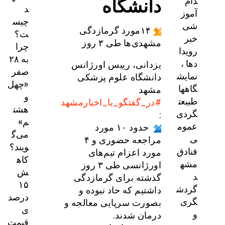
دانشگاه
دام
د
آموز
چیس
شی
۱۴مورد گرمازدگی
ت؟
خبر
مشهدی‌ها طی ۳ روز
چرا
رویدا
به ۲۸
دها ،
یزدانی، رییس اورژانس
صفر
نمایش
دانشگاه علوم پزشکی
«چهل
گاهها
مشهد
و
طبیعت
#در_گفتگو_با_اخبارمشهد
هشت
گردی
:
م»
عموم
حدود ۱۰ مورد
می‌گ
ی
مراجعه حضوری و ۴
ویند؟
فنادق
مورد اعزام تیم‌های
کاه
مشه
اورژانسی طی ۳ روز
ش
د
گذشته برای گرمازدگی
۱۵
گردش
داشتیم که حاد نبوده و
درصد
گری
بصورت سرپایی معالجه و
ی
و
درمان شدند.
قیمت