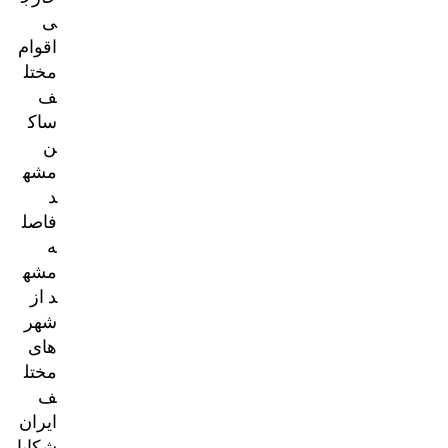
ی
اقوام
مختل
ف
ساک
ن
مشه
د
فاصل
ه
مشه
د از
شهر
های
مختل
ف
ایران
شکایا