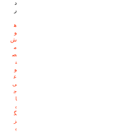
د
ر
ه
و
ش
م
ص
ن
و
ع
ی
ج
ا
ی
گ
ز
ی