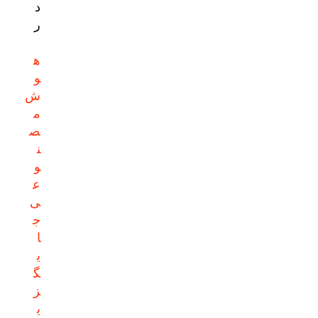
د
ر
ه
و
ش
م
ص
ن
و
ع
ی
ج
ا
ی
گ
ز
ی