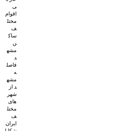
ی
اقوام
مختل
ف
ساک
ن
مشه
د
فاصل
ه
مشه
د از
شهر
های
مختل
ف
ایران
شکایا