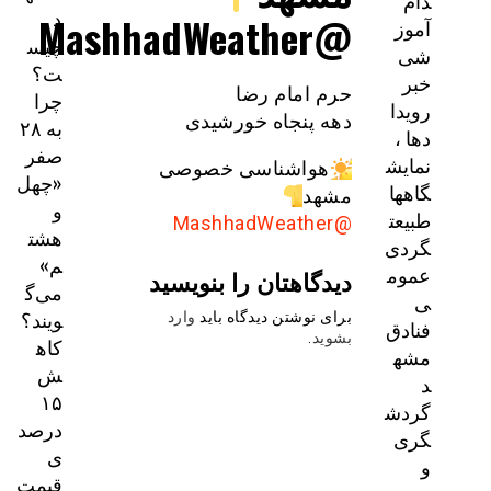
دام
د
@MashhadWeather
آموز
چیس
شی
ت؟
خبر
حرم امام رضا
چرا
رویدا
دهه پنجاه خورشیدی
به ۲۸
دها ،
صفر
نمایش
هواشناسی خصوصی
«چهل
گاهها
مشهد
و
طبیعت
@MashhadWeather
هشت
گردی
م»
عموم
دیدگاهتان را بنویسید
می‌گ
ی
ویند؟
برای نوشتن دیدگاه باید
وارد
فنادق
بشوید
.
کاه
مشه
ش
د
۱۵
گردش
درصد
گری
ی
و
قیمت