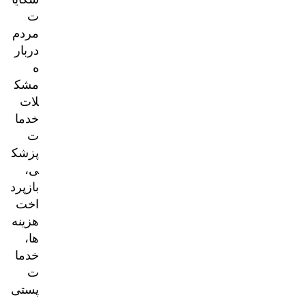
ت
مردم
دربار
ه
مشک
لات
خدما
ت
پزشک
ی،
بازپرد
اخت
هزینه‌
ها،
خدما
ت
پستی
و