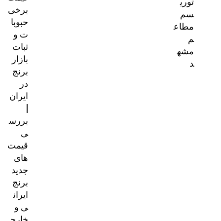
توری
برخی
سم
حبوبا
مطاع
ت و
م
ثبات
مشه
بازار
د
برنج
در
ایران
|
بررس
ی
قیمت‌
های
جدید
برنج
ایران
ی و
خارج