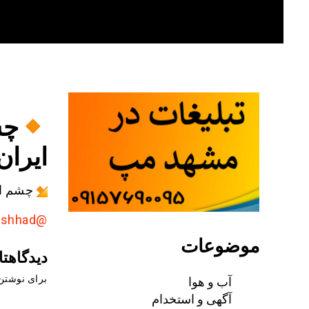
Skip
to
content
ایران@ashhad
چشم انداز ۱۶ روزه مج
@AkhbarMashhad
موضوعات
دیدگاهتا
آب و هوا
برای نوشتن 
آگهی و استخدام