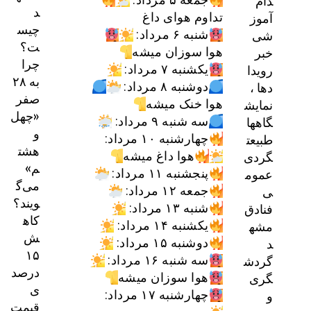
دام
د
آموز
تداوم هوای داغ
چیس
شی
شنبه ۶ مرداد:
ت؟
خبر
هوا سوزان میشه
چرا
رویدا
یکشنبه ۷ مرداد:
به ۲۸
دها ،
دوشنبه ۸ مرداد:
صفر
نمایش
هوا خنک میشه
«چهل
گاهها
سه شنبه ۹ مرداد:
و
طبیعت
چهارشنبه ۱۰ مرداد:
هشت
گردی
هوا داغ میشه
م»
عموم
پنجشنبه ۱۱ مرداد:
می‌گ
ی
جمعه ۱۲ مرداد:
ویند؟
فنادق
شنبه ۱۳ مرداد:
کاه
مشه
یکشنبه ۱۴ مرداد:
ش
د
دوشنبه ۱۵ مرداد:
۱۵
گردش
سه شنبه ۱۶ مرداد:
درصد
گری
هوا سوزان میشه
ی
و
چهارشنبه ۱۷ مرداد:
قیمت