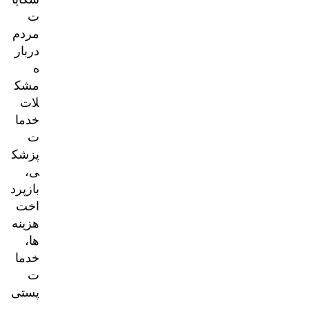
ت
مردم
دربار
ه
مشک
لات
خدما
ت
پزشک
ی،
بازپرد
اخت
هزینه‌
ها،
خدما
ت
پستی
و