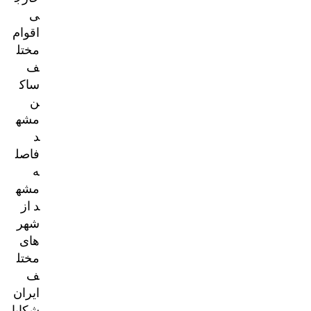
ی
اقوام
مختل
ف
ساک
ن
مشه
د
فاصل
ه
مشه
د از
شهر
های
مختل
ف
ایران
شکایا