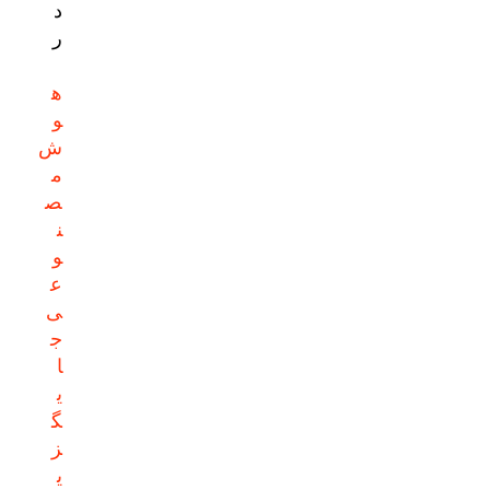
د
ر
ه
و
ش
م
ص
ن
و
ع
ی
ج
ا
ی
گ
ز
ی