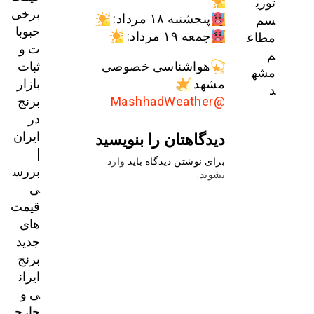
توری
برخی
سم
پنجشنبه ۱۸ مرداد:
حبوبا
مطاع
جمعه ۱۹ مرداد:
ت و
م
ثبات
هواشناسی خصوصی
مشه
بازار
مشهد
د
برنج
@MashhadWeather
در
ایران
دیدگاهتان را بنویسید
|
برای نوشتن دیدگاه باید
وارد
بررس
بشوید
.
ی
قیمت‌
های
جدید
برنج
ایران
ی و
خارج