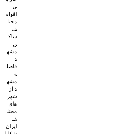
ی
اقوام
مختل
ف
ساک
ن
مشه
د
فاصل
ه
مشه
د از
شهر
های
مختل
ف
ایران
شکایا