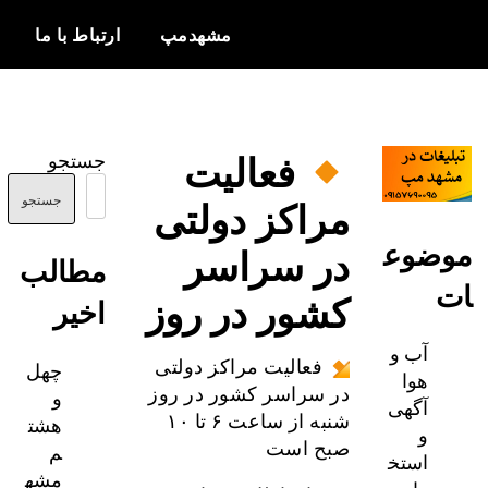
مشهدمپ
ارتباط با ما
اخبار و
مشهدمپ
اطلاعات
فعالیت
جستجو
بروز از شهر
مراکز دولتی
مشهد
جستجو
ضوع
در سراسر
مطالب
کشور در روز
اخیر
آب و
چهل
فعالیت مراکز دولتی
هوا
و
در سراسر کشور در روز
آگهی
هشت
شنبه از ساعت ۶ تا ۱۰
و
م
صبح است
استخ
مشه