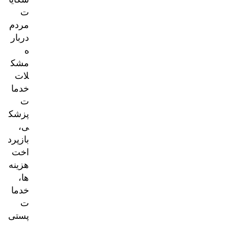
ت
مردم
دربار
ه
مشک
لات
خدما
ت
پزشک
ی،
بازپرد
اخت
هزینه‌
ها،
خدما
ت
پستی
و