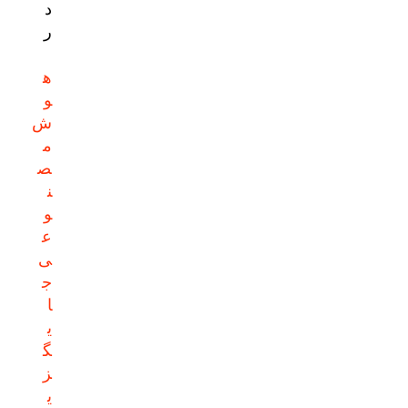
د
ر
ه
و
ش
م
ص
ن
و
ع
ی
ج
ا
ی
گ
ز
ی