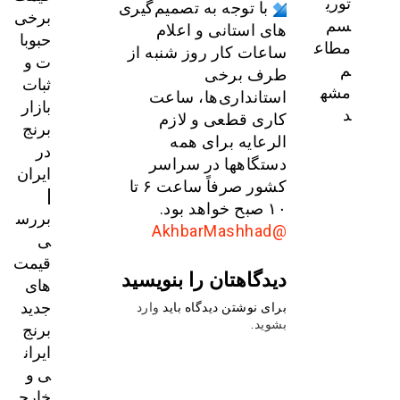
توری
با توجه به تصمیم‌گیری
برخی
سم
های استانی و اعلام
حبوبا
مطاع
ساعات کار روز شنبه از
ت و
م
طرف برخی
ثبات
مشه
استانداری‌ها، ساعت
بازار
د
کاری قطعی و لازم
برنج
الرعایه برای همه
در
دستگاهها در سراسر
ایران
کشور صرفاً ساعت ۶ تا
|
۱۰ صبح خواهد بود.
بررس
@AkhbarMashhad
ی
قیمت‌
دیدگاهتان را بنویسید
های
جدید
برای نوشتن دیدگاه باید
وارد
برنج
بشوید
.
ایران
ی و
خارج