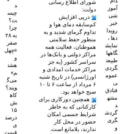
دام
شورای اطلاع رسانی
د
آموز
دولت:
چیس
شی
درپی افزایش
ت؟
خبر
کم‌سابقه دمای هوا و
چرا
رویدا
تداوم گرمای شدید و به
به ۲۸
دها ،
منظور حفظ سلامتی
صفر
نمایش
هموطنان، فعالیت همه
«چهل
گاهها
مراکز دولتی و بانک‌ها در
و
طبیعت
سراسر کشور (به جز
هشت
گردی
مراکز خدمات امدادی و
م»
عموم
اورژانسی) در تاریخ شنبه
می‌گ
ی
۶ مرداد از ساعت ۶ تا ۱۰
ویند؟
فنادق
صبح خواهد بود.
کاه
مشه
همچنین دورکاری برای
ش
د
کارکنانی که به خاطر
۱۵
گردش
شرایط جسمی امکان
درصد
گری
حضور در محل کار
ی
و
ندارند، بلامانع است.
قیمت