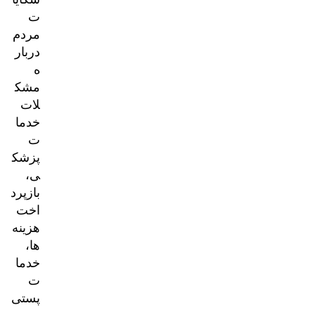
ت
مردم
دربار
ه
مشک
لات
خدما
ت
پزشک
ی،
بازپرد
اخت
هزینه‌
ها،
خدما
ت
پستی
و