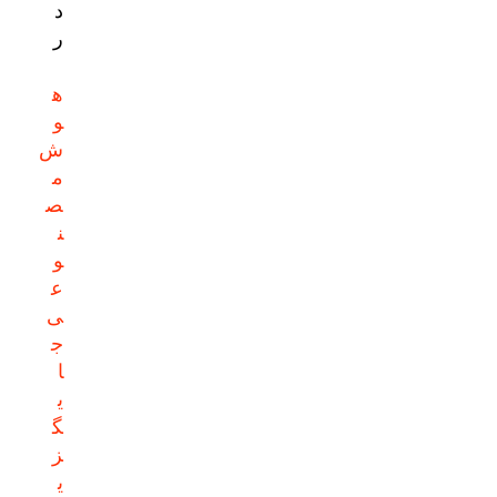
د
ر
ه
و
ش
م
ص
ن
و
ع
ی
ج
ا
ی
گ
ز
ی