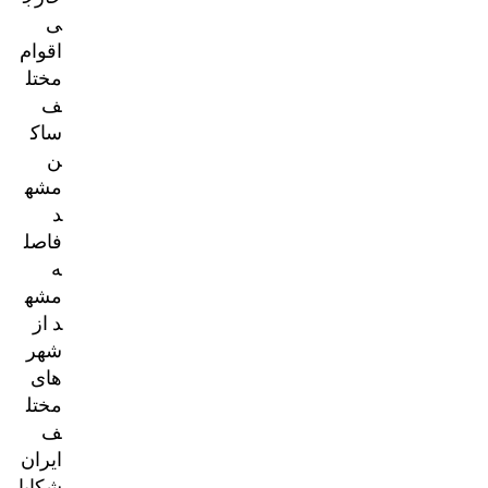
ی
اقوام
مختل
ف
ساک
ن
مشه
د
فاصل
ه
مشه
د از
شهر
های
مختل
ف
ایران
شکایا