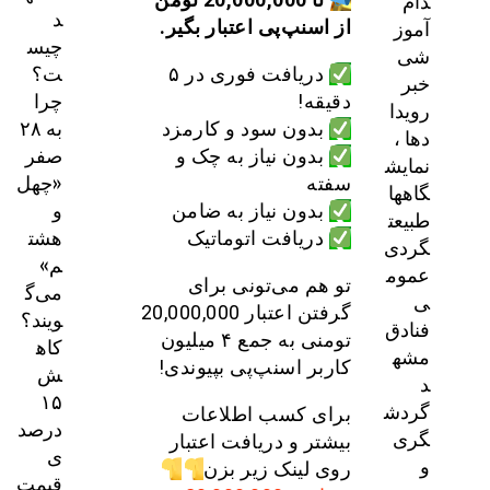
دام
د
آموز
از اسنپ‌پی اعتبار بگیر.
چیس
شی
ت؟
دریافت فوری در ۵
خبر
چرا
دقیقه!
رویدا
به ۲۸
بدون سود و کارمزد
دها ،
صفر
بدون نیاز به چک و
نمایش
«چهل
سفته
گاهها
و
بدون نیاز به ضامن
طبیعت
هشت
دریافت اتوماتیک
گردی
م»
عموم
تو هم می‌تونی برای
می‌گ
ی
گرفتن اعتبار 20,000,000
ویند؟
فنادق
تومنی به جمع ۴ میلیون
کاه
مشه
کاربر اسنپ‌پی بپیوندی!
ش
د
۱۵
گردش
برای کسب اطلاعات
درصد
گری
بیشتر و دریافت اعتبار
ی
و
روی لینک زیر بزن
قیمت