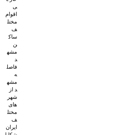
ی
اقوام
مختل
ف
ساک
ن
مشه
د
فاصل
ه
مشه
د از
شهر
های
مختل
ف
ایران
شکایا