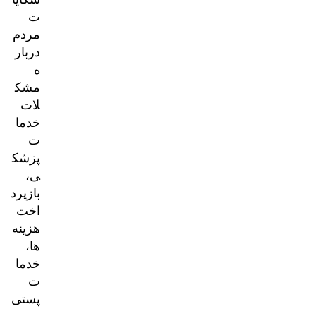
ت
مردم
دربار
ه
مشک
لات
خدما
ت
پزشک
ی،
بازپرد
اخت
هزینه‌
ها،
خدما
ت
پستی
و