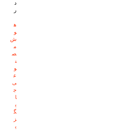
د
ر
ه
و
ش
م
ص
ن
و
ع
ی
ج
ا
ی
گ
ز
ی