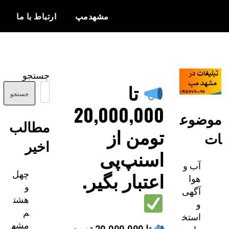
مشهدمپ
ارتباط با ما
اخبار و
مشهدمپ
اطلاعات
جستجو
بروز از شهر
تا
مشهد
جستجو
20,000,000
ضوع
مطالب
تومن از
اخیر
اسنپ‌پی
آب و
چهل
اعتبار بگیر.
هوا
و
آگهی
هشت
و
م
استخ
مشه
تا 20,000,000 تومن