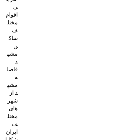
ی
اقوام
مختل
ف
ساک
ن
مشه
د
فاصل
ه
مشه
د از
شهر
های
مختل
ف
ایران
شکایا