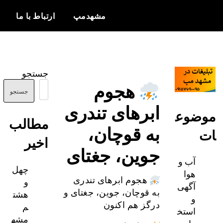
مشهدمپ
ارتباط با ما
اخبار و
مشهدمپ
اطلاعات
جستجو
بروز از شهر
هجوم
مشهد
جستجو
ابرهای تندری
ضوع
مطالب
به قوچان،
اخیر
جوین، جغتای
آب و
چهل
هوا
و
هجوم ابرهای تندری
آگهی
هشت
به قوچان، جوین، جغتای و
و
م
درگز هم اکنون
استخ
مشه