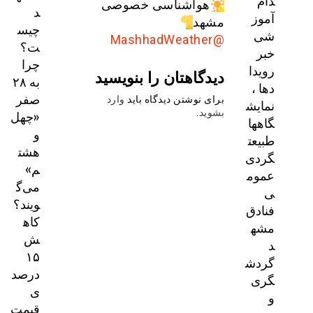
دام
هواشناسی خصوصی
د
آموز
مشهد
چیس
شی
@MashhadWeather
ت؟
خبر
چرا
رویدا
دیدگاهتان را بنویسید
به ۲۸
دها ،
صفر
برای نوشتن دیدگاه باید
وارد
نمایش
«چهل
بشوید
.
گاهها
و
طبیعت
هشت
گردی
م»
عموم
می‌گ
ی
ویند؟
فنادق
کاه
مشه
ش
د
۱۵
گردش
درصد
گری
ی
و
قیمت