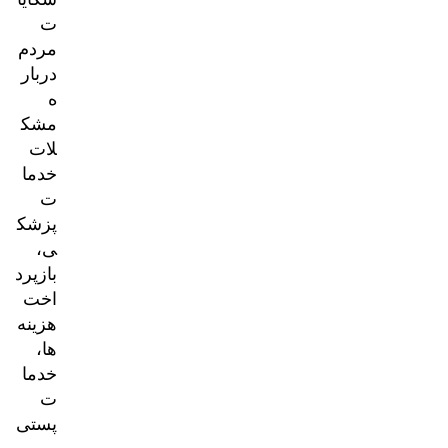
ت
مردم
دربار
ه
مشک
لات
خدما
ت
پزشک
ی،
بازپرد
اخت
هزینه‌
ها،
خدما
ت
پستی
و