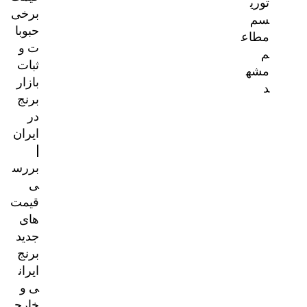
توری
برخی
سم
حبوبا
مطاع
ت و
م
ثبات
مشه
بازار
د
برنج
در
ایران
|
بررس
ی
قیمت‌
های
جدید
برنج
ایران
ی و
خارج