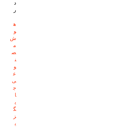
د
ر
ه
و
ش
م
ص
ن
و
ع
ی
ج
ا
ی
گ
ز
ی