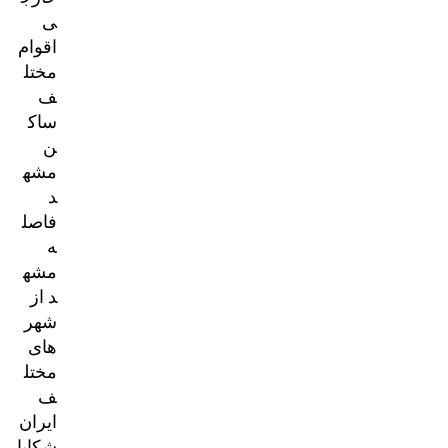
ی
اقوام
مختل
ف
ساک
ن
مشه
د
فاصل
ه
مشه
د از
شهر
های
مختل
ف
ایران
شکایا