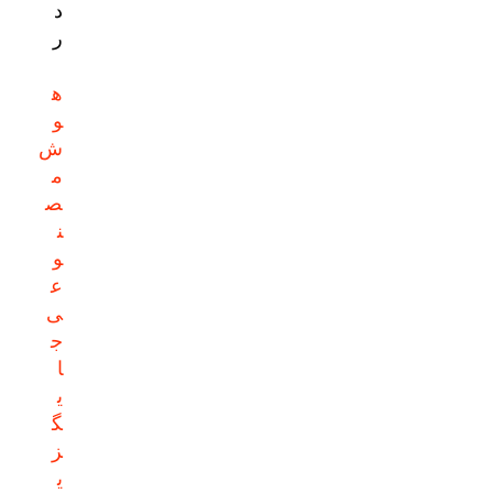
د
ر
ه
و
ش
م
ص
ن
و
ع
ی
ج
ا
ی
گ
ز
ی