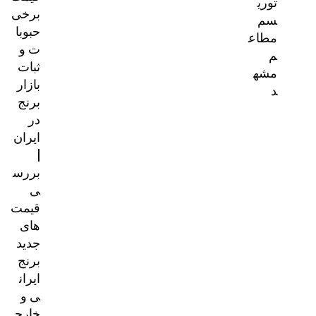
توری
برخی
سم
حبوبا
مطاع
ت و
م
ثبات
مشه
بازار
د
برنج
در
ایران
|
بررس
ی
قیمت‌
های
جدید
برنج
ایران
ی و
خارج