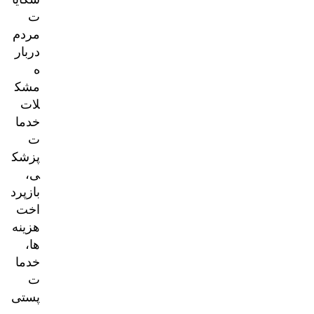
ت
مردم
دربار
ه
مشک
لات
خدما
ت
پزشک
ی،
بازپرد
اخت
هزینه‌
ها،
خدما
ت
پستی
و