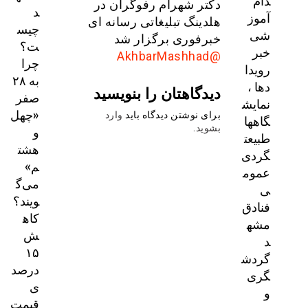
دام
دکتر شهرام رفوگران در
د
آموز
هلدینگ تبلیغاتی رسانه ای
چیس
شی
خبرفوری برگزار شد
ت؟
خبر
@AkhbarMashhad
چرا
رویدا
به ۲۸
دها ،
دیدگاهتان را بنویسید
صفر
نمایش
«چهل
برای نوشتن دیدگاه باید
وارد
گاهها
و
بشوید
.
طبیعت
هشت
گردی
م»
عموم
می‌گ
ی
ویند؟
فنادق
کاه
مشه
ش
د
۱۵
گردش
درصد
گری
ی
و
قیمت