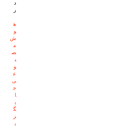
د
ر
ه
و
ش
م
ص
ن
و
ع
ی
ج
ا
ی
گ
ز
ی