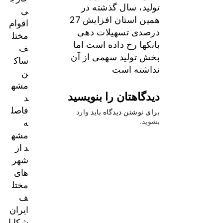
تولید، سال گذشته در
ی
همین استان افزایش 27
اقوام
درصدی تسهیلات دهی
مختل
بانکها رخ داده است اما
ف
بخش تولید سهمی از آن
ساک
نداشته است
ن
مشه
دیدگاهتان را بنویسید
د
فاصل
برای نوشتن دیدگاه باید
وارد
ه
بشوید
.
مشه
د از
شهر
های
مختل
ف
ایران
شکایا