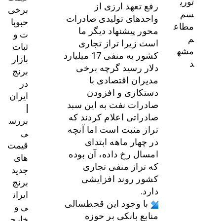
توری
رفع تعهد ارزی از
برخی
سم
واحدهای تولیدی صادرات
حبوبا
مطاع
محور پیشنهاد دیگر ما
ت و
م
است زیرا تراز تجاری
ثبات
مشه
کشور به منفی 17 میلیارد
بازار
د
دلار رسید گرچه برخی
برنج
مدیران اقتصادی با
در
دستکاری و افزودن
ایران
صادرات نفت به این سبد
|
صادراتی اعلام کردند که
بررس
تراز مثبت است اما آنچه
ی
در چهار ماهه ابتدای
قیمت‌
امسال رخ داده، آن بوده
های
که تراز منفی تجاری
جدید
کشور روند افزایشی
برنج
دارد.
ایران
با وجود این قحطسالی
ی و
منابع بانکی بر حوزه
خارج