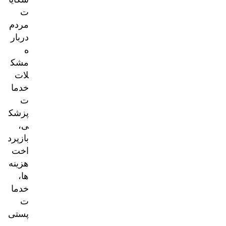
ت
مردم
دربار
ه
مشک
لات
خدما
ت
پزشک
ی،
بازپرد
اخت
هزینه‌
ها،
خدما
ت
پستی
و