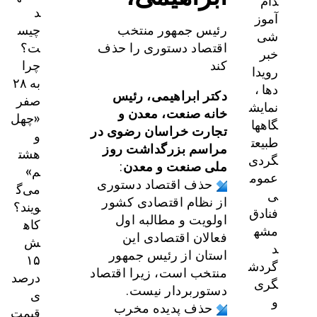
دام
د
آموز
چیس
رئیس جمهور منتخب
شی
ت؟
اقتصاد دستوری را حذف
خبر
چرا
کند
رویدا
به ۲۸
دها ،
دکتر ابراهیمی، رئیس
صفر
نمایش
خانه صنعت، معدن و
«چهل
گاهها
تجارت خراسان رضوی
در
و
طبیعت
مراسم بزرگداشت روز
هشت
گردی
ملی صنعت و معدن
:
م»
عموم
حذف اقتصاد دستوری
می‌گ
ی
از نظام اقتصادی کشور
ویند؟
فنادق
اولویت و مطالبه اول
کاه
مشه
فعالان اقتصادی این
ش
د
استان از رئیس جمهور
۱۵
گردش
منتخب است، زیرا اقتصاد
درصد
گری
دستوربردار نیست.
ی
و
حذف پدیده مخرب
قیمت