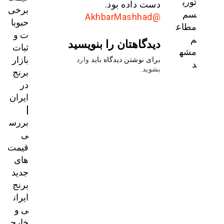
توری
دست داده بود.
برخی
سم
@AkhbarMashhad
حبوبا
مطاع
ت و
م
دیدگاهتان را بنویسید
ثبات
مشه
بازار
برای نوشتن دیدگاه باید
وارد
د
برنج
بشوید
.
در
ایران
|
بررس
ی
قیمت‌
های
جدید
برنج
ایران
ی و
خارج