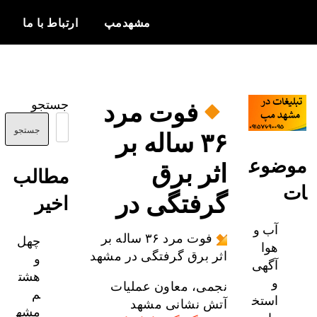
مشهدمپ
ارتباط با ما
اخبار و
مشهدمپ
اطلاعات
فوت مرد
جستجو
بروز از شهر
۳۶ ساله بر
مشهد
جستجو
ضوع
اثر برق
مطالب
گرفتگی در
اخیر
آب و
چهل
فوت مرد ۳۶ ساله بر
هوا
و
اثر برق گرفتگی در مشهد
آگهی
هشت
و
نجمی، معاون عملیات
م
استخ
آتش نشانی مشهد
مشه