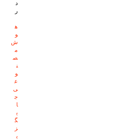
د
ر
ه
و
ش
م
ص
ن
و
ع
ی
ج
ا
ی
گ
ز
ی