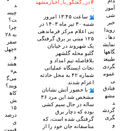
دام
#در_گفتگو_با_اخبارمشهد
د
آموز
:
چیس
شی
ساعت ۱۳:۴۵ امروز
ت؟
خبر
شنبه ۳۰ تیر ماه ۱۴۰۳ در
چرا
رویدا
پی اعلام مرکز فرماندهی
به ۲۸
دها ،
۱۲۵ مبنی بر برق گرفتگی
صفر
نمایش
یک شهروند در خیابان
«چهل
گاهها
گلبو محله گلشهر
و
طبیعت
بلافاصله تیم امداد و
هشت
گردی
نجات ایستگاه عملیاتی
م»
عموم
شماره ۴۲ به محل حادثه
می‌گ
ی
اعزام شدند.
ویند؟
فنادق
با حضور آتش نشانان
کاه
مشه
مشخص شد این مرد ۳۶
ش
د
ساله در حال سیم کشی
۱۵
گردش
بوده که دچار برق
درصد
گری
گرفتگی شده است، که
ی
و
متاسفانه جان خود را از
قیمت