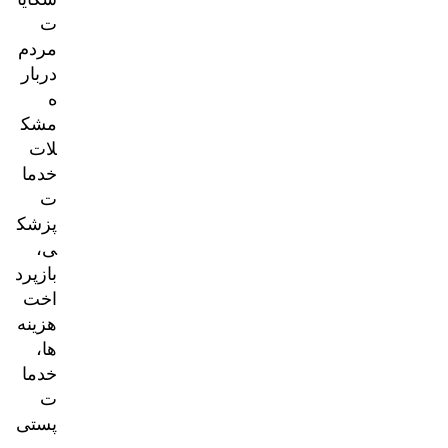
ت
مردم
دربار
ه
مشک
لات
خدما
ت
پزشک
ی،
بازپرد
اخت
هزینه‌
ها،
خدما
ت
پستی
و