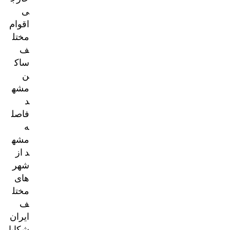
ی
اقوام
مختل
ف
ساک
ن
مشه
د
فاصل
ه
مشه
د از
شهر
های
مختل
ف
ایران
شکایا