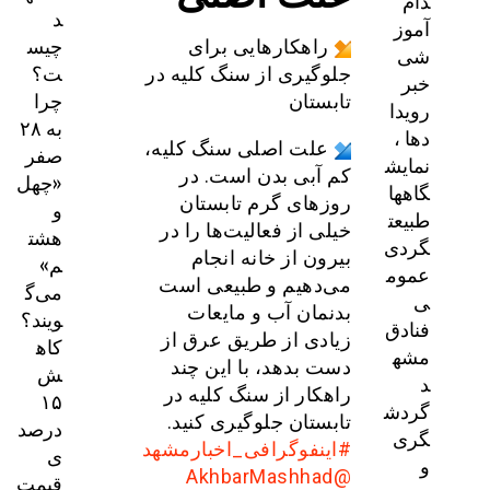
دام
د
آموز
چیس
راهکار‌هایی برای
شی
ت؟
جلوگیری از سنگ کلیه در
خبر
چرا
تابستان
رویدا
به ۲۸
دها ،
علت اصلی سنگ کلیه،
صفر
نمایش
کم آبی بدن است. در
«چهل
گاهها
روزهای گرم تابستان
و
طبیعت
خیلی از فعالیت‌ها را در
هشت
گردی
بیرون از خانه انجام
م»
عموم
می‌دهیم و طبیعی است
می‌گ
ی
بدنمان آب و مایعات
ویند؟
فنادق
زیادی از طریق عرق از
کاه
مشه
دست بدهد، با این چند
ش
د
راهکار از سنگ کلیه در
۱۵
گردش
تابستان جلوگیری کنید.
درصد
گری
#اینفوگرافی_اخبارمشهد
ی
و
@AkhbarMashhad
قیمت