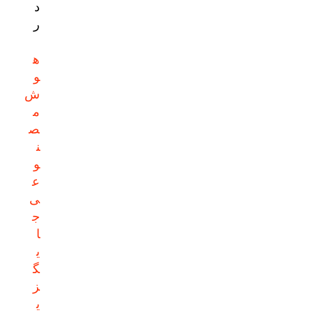
د
ر
ه
و
ش
م
ص
ن
و
ع
ی
ج
ا
ی
گ
ز
ی