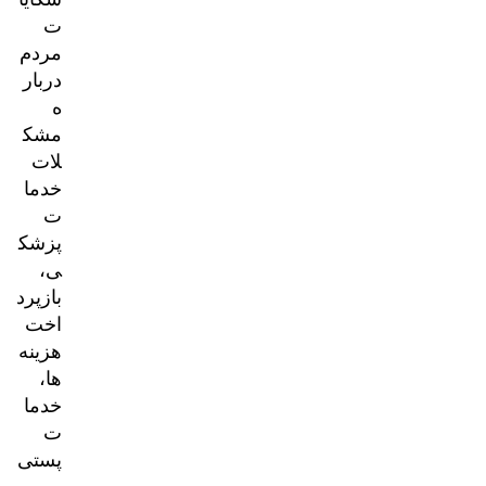
ت
مردم
دربار
ه
مشک
لات
خدما
ت
پزشک
ی،
بازپرد
اخت
هزینه‌
ها،
خدما
ت
پستی
و