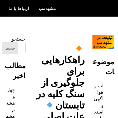
مشهدمپ
ارتباط با ما
اخبار و
مشهدمپ
اطلاعات
جستجو
بروز از شهر
مشهد
جستجو
راهکار‌هایی
ضوع
مطالب
برای
اخیر
جلوگیری از
آب و
چهل
سنگ کلیه در
هوا
و
آگهی
تابستان
هشت
و
م
استخ
علت اصلی
مشه