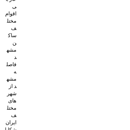
ی
اقوام
مختل
ف
ساک
ن
مشه
د
فاصل
ه
مشه
د از
شهر
های
مختل
ف
ایران
شکایا