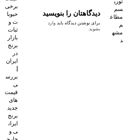
توری
برخی
سم
دیدگاهتان را بنویسید
حبوبا
مطاع
ت و
م
برای نوشتن دیدگاه باید
وارد
ثبات
بشوید
.
مشه
بازار
د
برنج
در
ایران
|
بررس
ی
قیمت‌
های
جدید
برنج
ایران
ی و
خارج